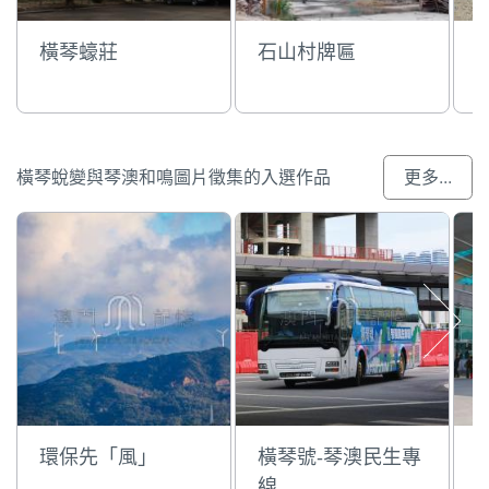
橫琴蠔莊
石山村牌匾
橫琴蛻變與琴澳和鳴圖片徵集的入選作品
更多...
環保先「風」
橫琴號-琴澳民生專
線