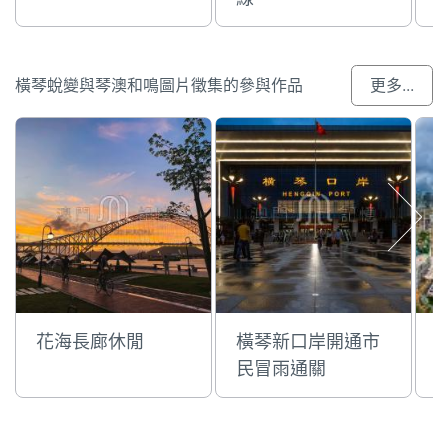
橫琴蛻變與琴澳和鳴圖片徵集的參與作品
更多...
花海長廊休閒
橫琴新口岸開通市
民冒雨通關