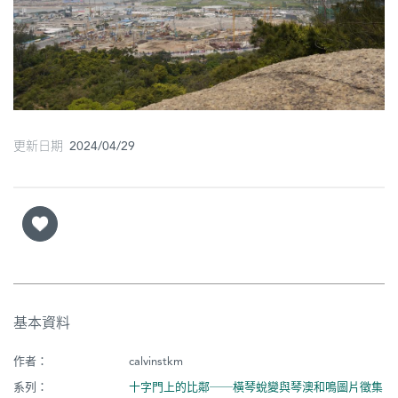
圖
媽
閣
寺
廟
更新日期 2024/04/29
巴
士
教
堂
街
基本資料
市
作者：
calvinstkm
系列：
十字門上的比鄰──橫琴蛻變與琴澳和鳴圖片徵集