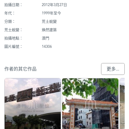
拍攝日期：
2012年3月27日
年代：
1999年至今
分類：
荒土蛻變
荒土蛻變：
煥然建築
拍攝地點：
澳門
圖片編號：
14306
作者的其它作品
更多...