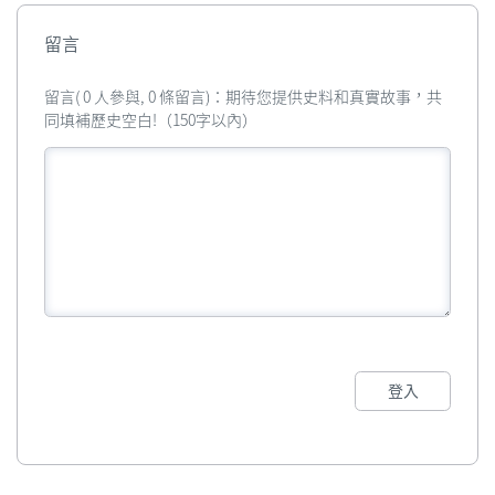
留言
留言( 0 人參與, 0 條留言)：期待您提供史料和真實故事，共
同填補歷史空白!（150字以內）
登入