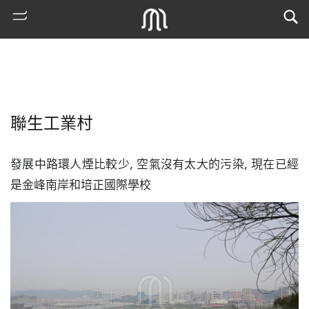
聯生工業村
發展中路環人煙比較少, 空氣沒有太大的污染, 現在已經
是金峰南岸和培正國際學校
熱
門
搜
索
古
地