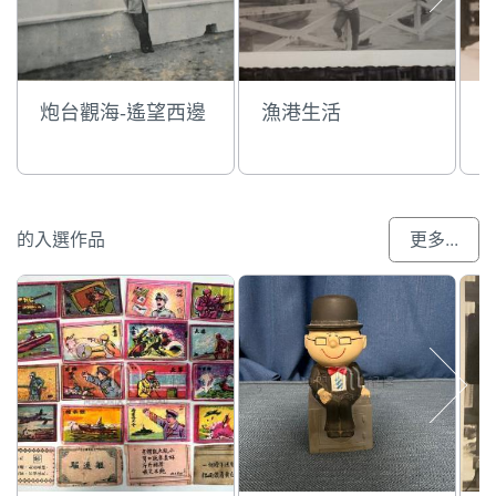
炮台觀海-遙望西邊
漁港生活
的入選作品
更多...