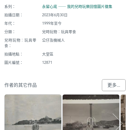
系列：
永留心底 ── 我的兒時玩樂回憶圖片徵集
拍攝日期：
2023年6月30日
年代：
1999年至今
分類：
兒時玩物︰玩具零食
兒時玩物︰玩具零
公仔及機械人
食：
拍攝地點：
大堂區
圖片編號：
12871
作者的其它作品
更多...