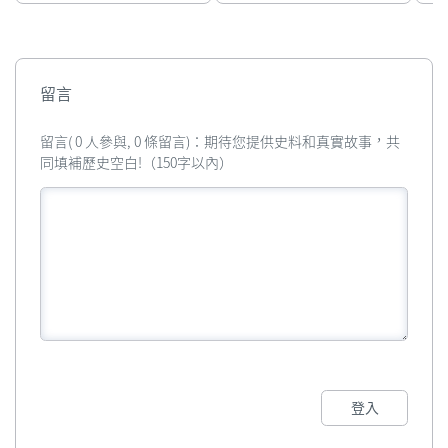
留言
留言( 0 人參與, 0 條留言)：期待您提供史料和真實故事，共
同填補歷史空白!（150字以內）
登入