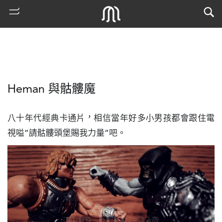
Heman 與骷髏魔
八十年代經典卡通片，相信當年好多小男孩都會跟住電
視嗌“請骷髏頭堡賜我力量”吧。
熱
門
搜
索
古
地