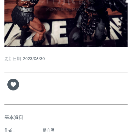
圖
媽
閣
寺
廟
更新日期 2023/06/30
巴
士
教
堂
街
市
基本資料
作者：
楊向明