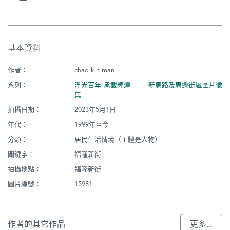
基本資料
作者：
chao kin man
系列：
浮光百年 承載輝煌 ── 新馬路及周邊街區圖片徵
集
拍攝日期：
2023年5月1日
年代：
1999年至今
分類：
居民生活情境（主體是人物）
關鍵字：
福隆新街
拍攝地點：
福隆新街
圖片編號：
15981
作者的其它作品
更多...