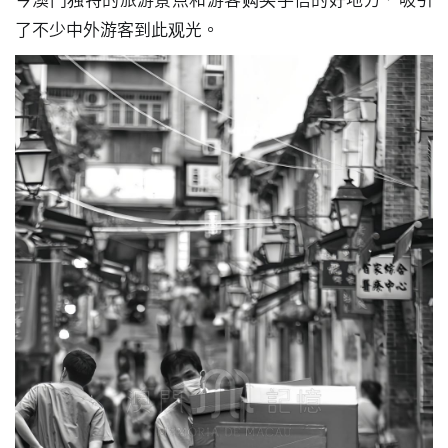
今澳门独特的旅游景点和游客购买手信的好地方，吸引
圖
了不少中外游客到此观光。
媽
閣
寺
廟
巴
士
教
堂
街
市