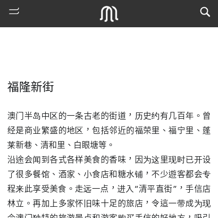
福隆新街
澳门半岛中区的一条古老的街道，历史约有几百年。曾
经是商业繁盛的地区，包括邻近的福荣里、福宁里、蓬
莱新巷、清和里、白眼塘等。 

熱
沿途会闻到各式各样美食的香味，因为这里现时已开设
門
了很多餐馆、酒家、小食店和糖水铺，不少遊客都会专
搜
索
程来此享受美食。走远一点，进入“清平直街”，手信店
林立。再加上多家怀旧味十足的旅店，令這一带成为现
古
地