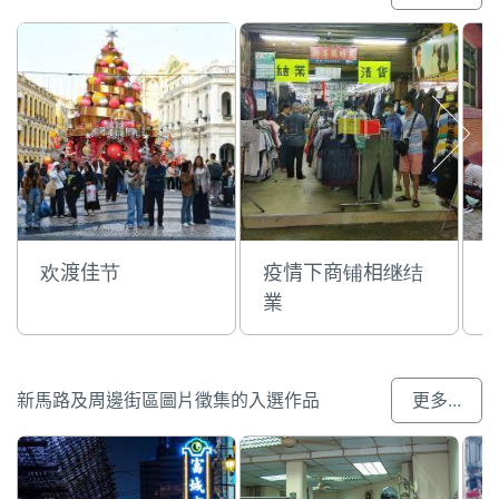
欢渡佳节
疫情下商铺相继结
業
新馬路及周邊街區圖片徵集的入選作品
更多...