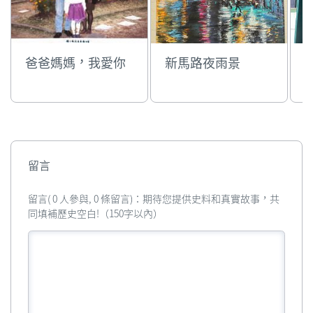
爸爸媽媽，我愛你
新馬路夜雨景
留言
留言( 0 人參與, 0 條留言)：期待您提供史料和真實故事，共
同填補歷史空白!（150字以內）