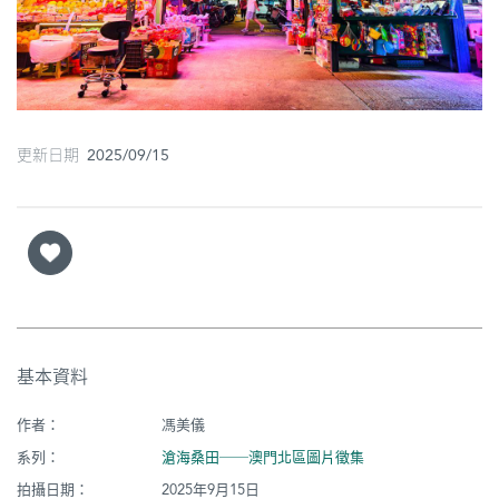
圖
媽
閣
寺
更新日期 2025/09/15
廟
巴
士
教
堂
基本資料
街
市
作者：
馮美儀
系列：
滄海桑田──澳門北區圖片徵集
拍攝日期：
2025年9月15日