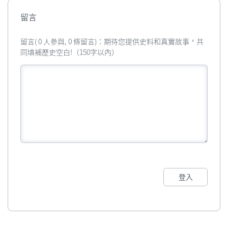
留言
留言( 0 人參與, 0 條留言)：期待您提供史料和真實故事，共
同填補歷史空白!（150字以內）
登入