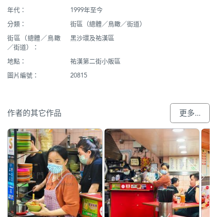
年代：
1999年至今
分類：
街區（總體／鳥瞰／街道）
街區（總體／鳥瞰
黑沙環及祐漢區
／街道）：
地點：
祐漢第二街小販區
圖片編號：
20815
作者的其它作品
更多...