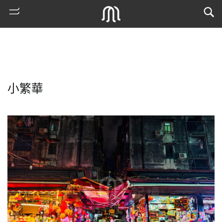
小繁華
熱
門
搜
索
古
地