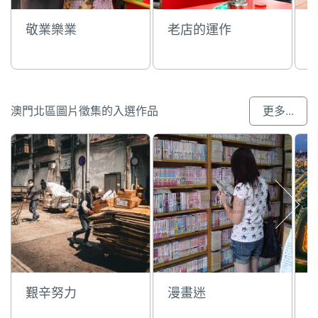
敬業樂業
老店的運作
澳門北區圖片徵集的入選作品
更多...
艱辛努力
漫畫迷