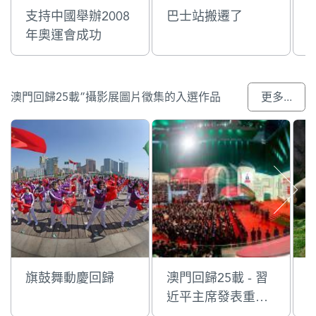
支持中國舉辦2008
巴士站搬遷了
年奧運會成功
澳門回歸25載”攝影展圖片徵集的入選作品
更多...
旗鼓舞動慶回歸
澳門回歸25載 - 習
近平主席發表重要
講話