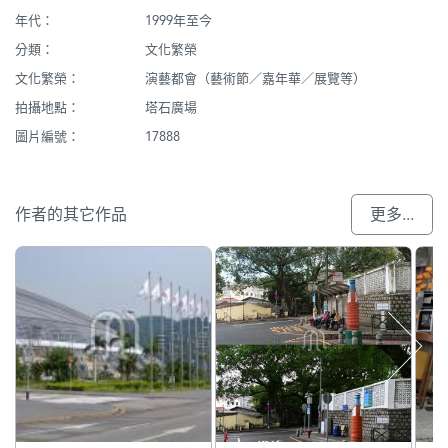
年代：
1999年至今
分類：
文化繁榮
文化繁榮：
演藝都會（藝術節／嘉年華／展覽等）
拍攝地點：
塔石廣場
圖片編號：
17888
作者的其它作品
更多...