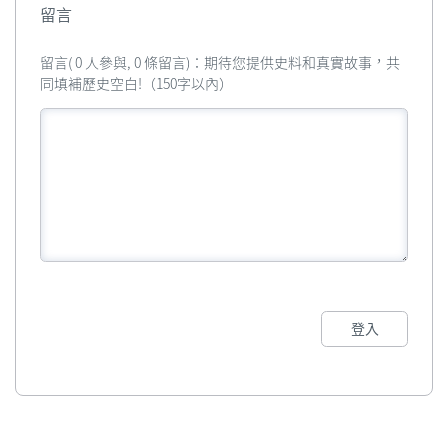
留言
留言( 0 人參與, 0 條留言)：期待您提供史料和真實故事，共
同填補歷史空白!（150字以內）
登入