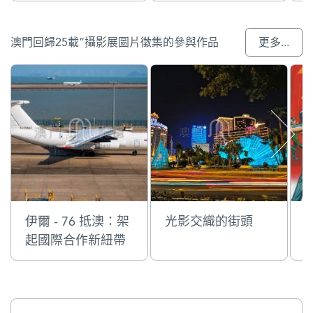
澳門回歸25載”攝影展圖片徵集的參與作品
更多...
伊爾 - 76 抵澳：架
光影交織的街頭
起國際合作新紐帶