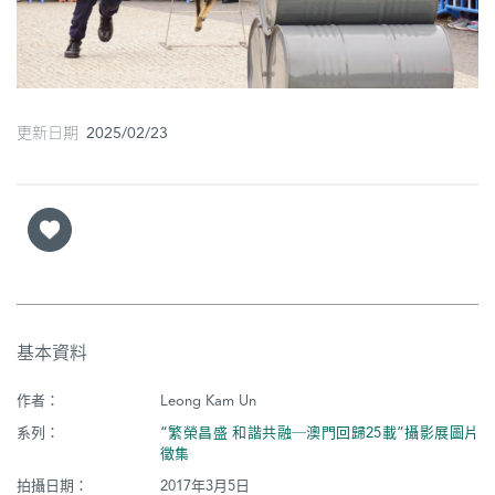
圖
媽
閣
更新日期 2025/02/23
寺
廟
巴
士
教
堂
基本資料
街
作者：
Leong Kam Un
市
系列：
“繁榮昌盛 和諧共融─澳門回歸25載”攝影展圖片
徵集
拍攝日期：
2017年3月5日