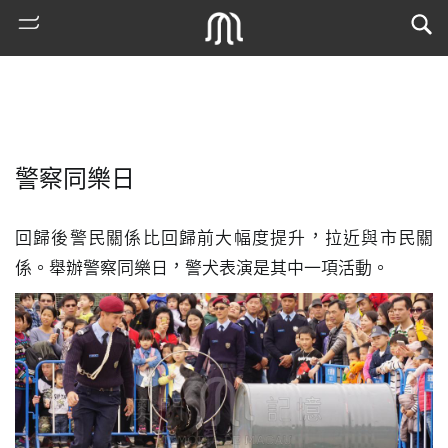
警察同樂日
回歸後警民關係比回歸前大幅度提升，拉近與市民關
係。舉辦警察同樂日，警犬表演是其中一項活動。
熱
門
搜
索
古
地