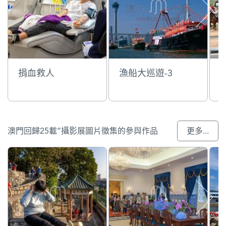
捐血救人
漁船大巡遊-3
澳門回歸25載”攝影展圖片徵集的參與作品
更多...