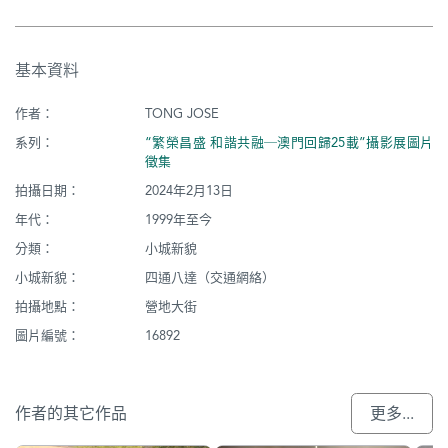
基本資料
作者：
TONG JOSE
系列：
“繁榮昌盛 和諧共融─澳門回歸25載”攝影展圖片
徵集
拍攝日期：
2024年2月13日
年代：
1999年至今
分類：
小城新貌
小城新貌：
四通八達（交通網絡）
拍攝地點：
營地大街
圖片編號：
16892
作者的其它作品
更多...