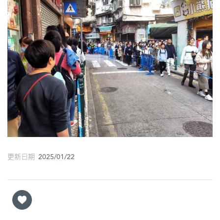
圖
媽
閣
寺
廟
巴
士
教
堂
更新日期 2025/01/22
街
市