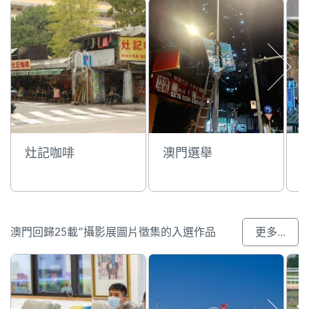
灶記咖啡
澳門選舉
澳門回歸25載”攝影展圖片徵集的入選作品
更多...