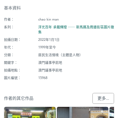
基本資料
作者：
chao kin man
系列：
浮光百年 承載輝煌 ── 新馬路及周邊街區圖片徵
集
拍攝日期：
2022年1月1日
年代：
1999年至今
分類：
居民生活情境（主體是人物）
關鍵字：
澳門議事亭前地
拍攝地點：
澳門議事亭前地
圖片編號：
15968
作者的其它作品
更多...