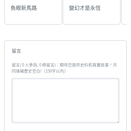
魚眼新馬路
變幻才是永恆
留言
留言( 0 人參與, 0 條留言)：期待您提供史料和真實故事，共
同填補歷史空白!（150字以內）