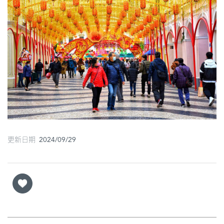
圖
媽
閣
寺
廟
巴
士
更新日期 2024/09/29
教
堂
街
市