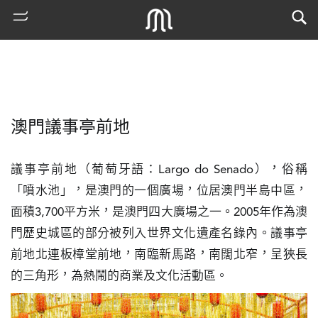
澳門議事亭前地
議事亭前地（葡萄牙語：Largo do Senado），俗稱
「噴水池」，是澳門的一個廣場，位居澳門半島中區，
面積3,700平方米，是澳門四大廣場之一。2005年作為澳
熱
門歷史城區的部分被列入世界文化遺產名錄內。議事亭
門
前地北連板樟堂前地，南臨新馬路，南闊北窄，呈狹長
搜
索
的三角形，為熱鬧的商業及文化活動區。
古
地