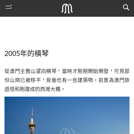
2005年的橫琴
從澳門主教山望向橫琴，當時才剛剛開始開發，可見部
份山崗已被移平，背後也有一些建築物。前景為澳門旅
遊塔和剛建成的西灣大橋。
熱
門
搜
索
古
地