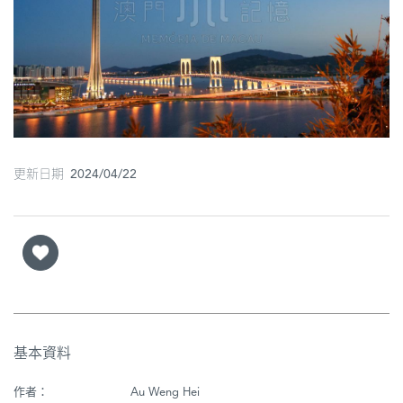
圖
媽
閣
寺
廟
更新日期 2024/04/22
巴
士
教
堂
街
市
基本資料
作者：
Au Weng Hei