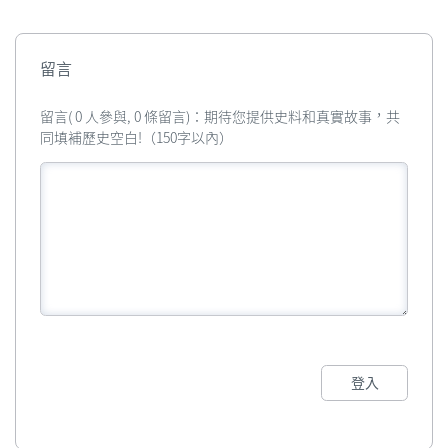
留言
留言( 0 人參與, 0 條留言)：期待您提供史料和真實故事，共
同填補歷史空白!（150字以內）
登入