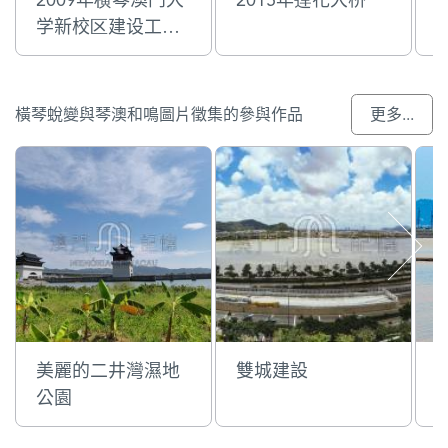
学新校区建设工程
指挥部
橫琴蛻變與琴澳和鳴圖片徵集的參與作品
更多...
美麗的二井灣濕地
雙城建設
公園