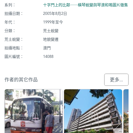
系列：
十字門上的比鄰──橫琴蛻變與琴澳和鳴圖片徵集
拍攝日期：
2005年8月2日
年代：
1999年至今
分類：
荒土蛻變
荒土蛻變：
地貌變遷
拍攝地點：
澳門
圖片編號：
14088
作者的其它作品
更多...