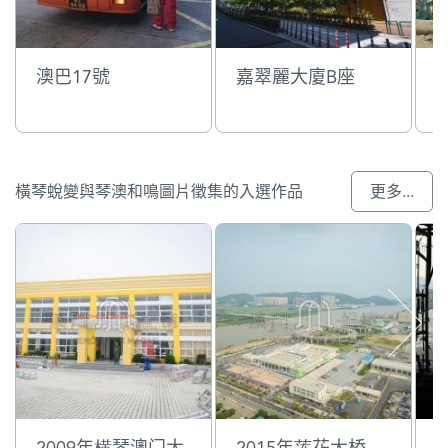
澳巴17號
嘉翠麗大廈B座
橫琴蛻變與琴澳和鳴圖片徵集的入選作品
更多...
2009年横琴澳门大
2015年莲花大桥