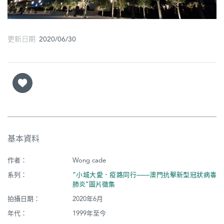
圖
媽
更新日期 2020/06/30
閣
寺
廟
巴
士
基本資料
教
堂
作者：
Wong cade
系列：
“小城大愛．疫路同行——澳門抗擊新型冠狀病毒
街
肺炎”圖片徵集
市
拍攝日期：
2020年6月
年代：
1999年至今