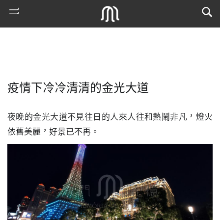
疫情下冷冷清清的金光大道
夜晚的金光大道不見往日的人來人往和熱鬧非凡，燈火
依舊美麗，好景已不再。
熱
門
搜
索
古
地