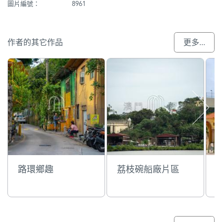
圖片編號：
8961
作者的其它作品
更多...
路環鄉趣
荔枝碗船廠片區