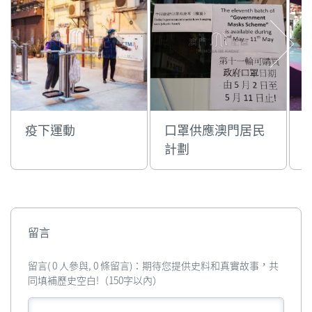
疫下運動
口罩供應澳門居民
計劃
留言
留言( 0 人參與, 0 條留言)：期待您提供史料和真實故事，共
同填補歷史空白!（150字以內）