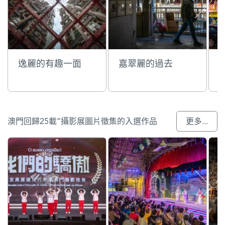
逸麗的有趣一面
嘉翠麗的過去
澳門回歸25載”攝影展圖片徵集的入選作品
更多...