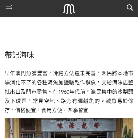
帶記海味
早年澳門魚獲豐富，冷藏方法還未完善，漁民將本地市
場消化不了的各種海魚加鹽曬乾作鹹魚，交給海味店整
批出口及門市零售。在1960年代前，漁民集中的沙梨頭
熱
及下環區，常見空地、路旁有曬鹹魚的。鹹魚易於儲
門
存，價格便宜，食用方便，四季皆宜
搜
索
古
地