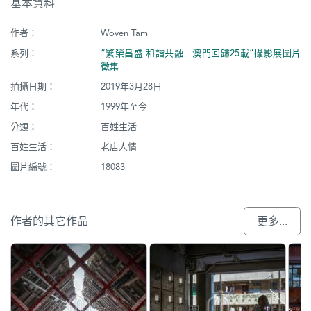
基本資料
作者：
Woven Tam
系列：
“繁榮昌盛 和諧共融─澳門回歸25載”攝影展圖片
徵集
拍攝日期：
2019年3月28日
年代：
1999年至今
分類：
百姓生活
百姓生活：
老店人情
圖片編號：
18083
作者的其它作品
更多...