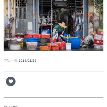
圖
媽
閣
寺
廟
巴
士
更新日期 2025/02/25
教
堂
街
市