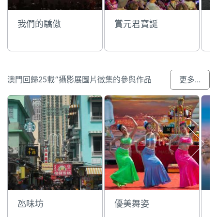
我們的驕傲
賞元君寶誕
澳門回歸25載”攝影展圖片徵集的參與作品
更多...
氹味坊
優美舞姿