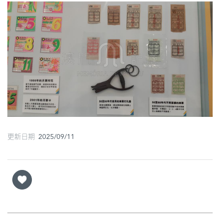
圖
媽
閣
寺
廟
巴
士
更新日期 2025/09/11
教
堂
街
市