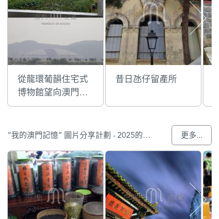
從龍環葡韻住宅式
昔日氹仔留產所
博物館望向澳門蛋
方向廿多年的景觀
變化
“我的澳門記憶” 圖片分享計劃 - 2025的入選作品
更多...