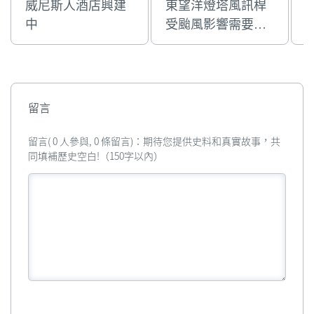
威尼斯人酒店興建
東望洋燈塔風訊桿
中
受颱風影響需要維
修
留言
留言( 0 人參與, 0 條留言)：期待您提供史料和真實故事，共
同填補歷史空白!（150字以內）