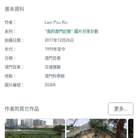
基本資料
作者：
Lam Pou Kin
系列：
“我的澳門記憶” 圖片分享計劃
拍攝日期：
2017年12月26日
年代：
1999年至今
分類：
澳門百業
澳門百業：
交通運輸
地點：
澳門科學館
圖片編號：
20268
作者的其它作品
更多...