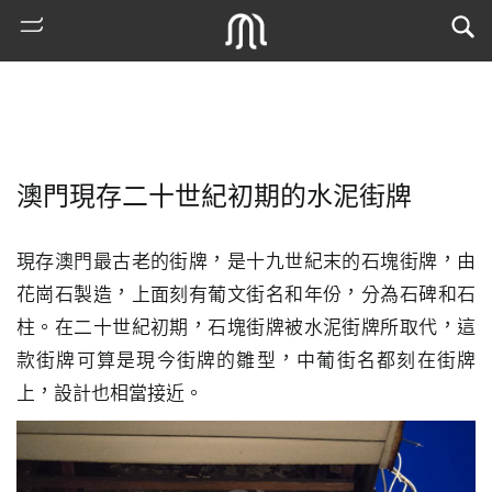
澳門現存二十世紀初期的水泥街牌
現存澳門最古老的街牌，是十九世紀末的石塊街牌，由
花崗石製造，上面刻有葡文街名和年份，分為石碑和石
柱。在二十世紀初期，石塊街牌被水泥街牌所取代，這
熱
款街牌可算是現今街牌的雛型，中葡街名都刻在街牌
門
上，設計也相當接近。
搜
索
古
地