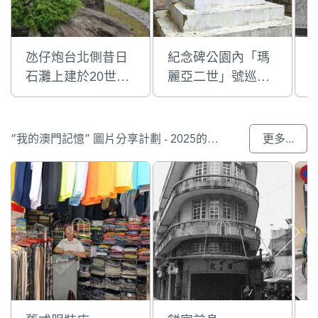
氹仔炮台北側昔日
紀念碑公園內「瑪
石灘上建於20世紀
麗亞二世」號巡洋
的圓筒狀碉堡(機槍
艦爆炸事件紀念碑
堡)
“我的澳門記憶” 圖片分享計劃 - 2025的入選作品
更多...