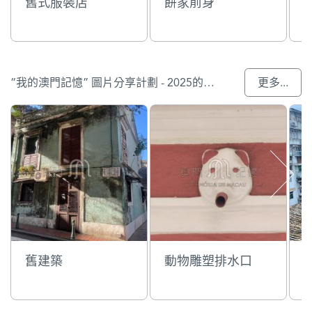
舊式服裝店
餅家前身
“我的澳門記憶” 圖片分享計劃 - 2025的參與作品
更多...
舊建築
動物雕塑排水口