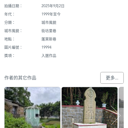
拍攝日期：
2025年9月2日
年代：
1999年至今
分類：
城市風貌
城市風貌：
街坊里巷
地點：
蓬萊新巷
圖片編號：
19994
獎項：
入選作品
作者的其它作品
更多...