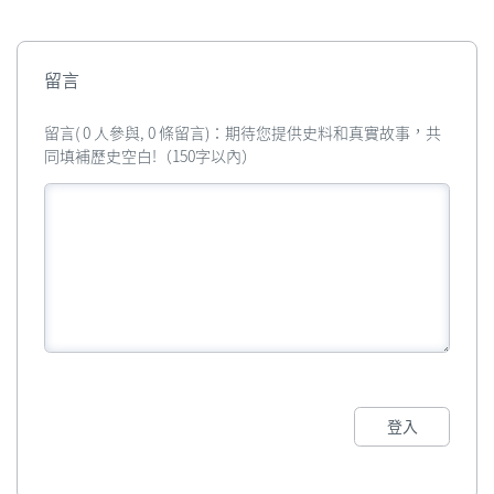
留言
留言( 0 人參與, 0 條留言)：期待您提供史料和真實故事，共
同填補歷史空白!（150字以內）
登入