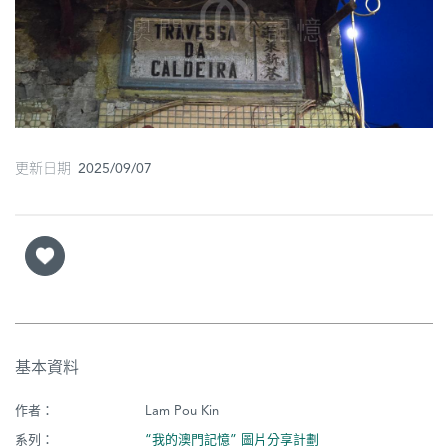
圖
媽
閣
寺
廟
更新日期 2025/09/07
巴
士
教
堂
街
基本資料
市
作者：
Lam Pou Kin
系列：
“我的澳門記憶” 圖片分享計劃