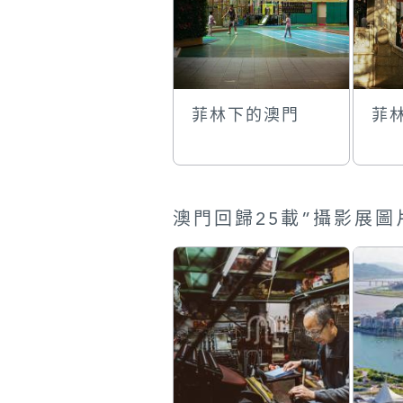
菲林下的澳門
菲