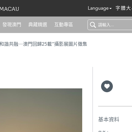
Language
字體大
發現澳門
典藏精選
互動專區
 和諧共融─澳門回歸25載”攝影展圖片徵集
基本資料