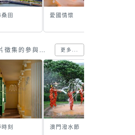
海桑田
愛國情懷
三代同堂
澳門回歸25載”攝影展圖片徵集的參與作品
更多...
靜時刻
澳門潑水節
天氣莫測