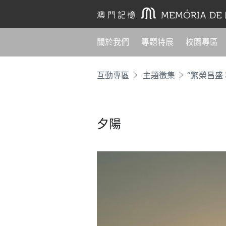
關於我們
專題特展
校園專區
互動專區
主題徵集
“繁榮昌盛
夕陽