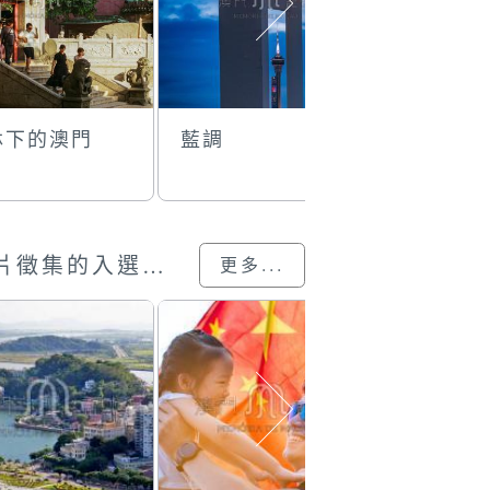
林下的澳門
藍調
菲林下的
澳門回歸25載”攝影展圖片徵集的入選作品
更多...