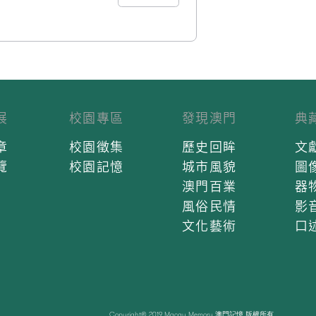
展
校園專區
發現澳門
典
章
校園徵集
歷史回眸
文
覽
校園記憶
城市風貌
圖
澳門百業
器
風俗民情
影
文化藝術
口
Copyright© 2019 Macau Memory 澳門記憶 版權所有