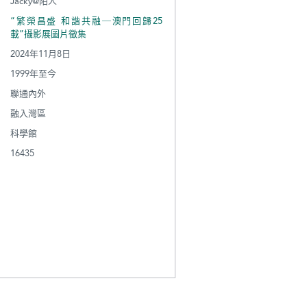
Jacky@陌人
“繁榮昌盛 和諧共融─澳門回歸25
載”攝影展圖片徵集
2024年11月8日
1999年至今
聯通內外
融入灣區
科學館
16435