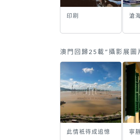
印刷
滄
此情衹待成追憶
寧