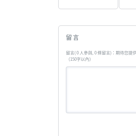
留言
留言( 0 人參與, 0 條留言)：期待
（150字以內）