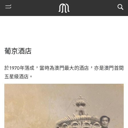
葡京酒店
於1970年落成，當時為澳門最大的酒店，亦是澳門首間
五星級酒店。
熱
門
搜
索
古
地