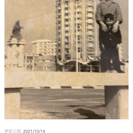
圖
媽
閣
寺
廟
巴
士
教
堂
街
市
更新日期 2021/10/14