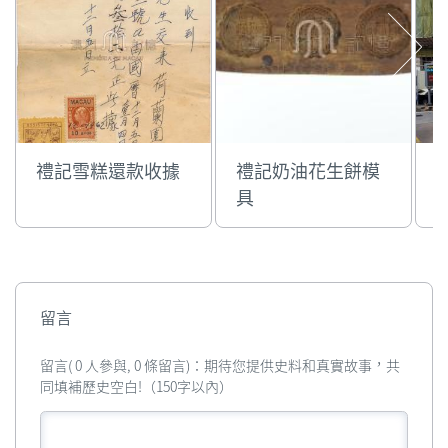
禮記雪糕還款收據
禮記奶油花生餅模
具
留言
留言( 0 人參與, 0 條留言)：期待您提供史料和真實故事，共
同填補歷史空白!（150字以內）