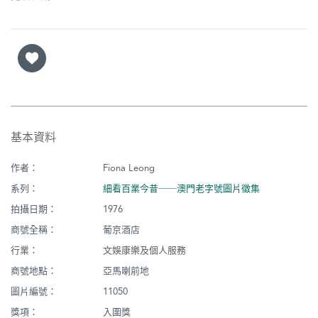
基本資料
作者：
Fiona Leong
系列：
細看百業今昔──澳門老字號圖片徵集
拍攝日期：
1976
商號全稱：
葡京酒店
行業：
文娛康樂及個人服務
商號地點：
亞馬喇前地
圖片編號：
11050
獎項：
入圍獎