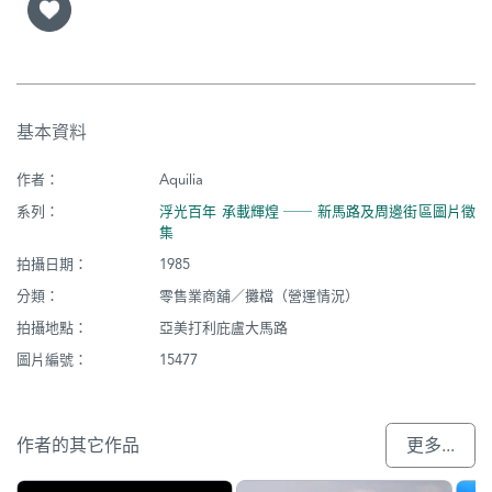
基本資料
作者：
Aquilia
系列：
浮光百年 承載輝煌 ── 新馬路及周邊街區圖片徵
集
拍攝日期：
1985
分類：
零售業商舖／攤檔（營運情況）
拍攝地點：
亞美打利庇盧大馬路
圖片編號：
15477
作者的其它作品
更多...