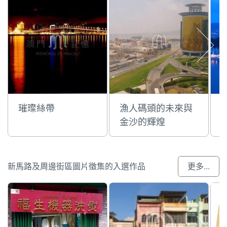
璀璨絲帶
漁人碼頭的未來與
金沙的輝煌
新馬路及周邊街區圖片徵集的入選作品
更多...