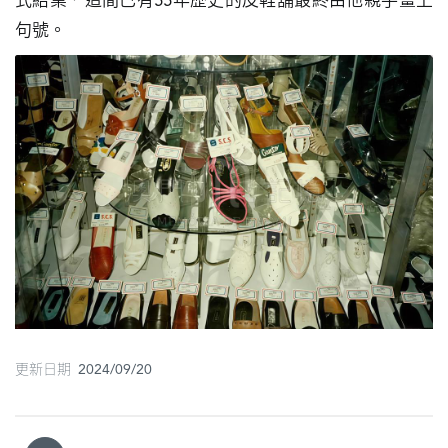
式結業，這間已有55年歷史的皮鞋舖最終由他親手畫上
圖
句號。
媽
閣
寺
廟
巴
士
教
堂
街
更新日期 2024/09/20
市