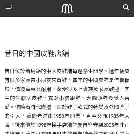
昔日的中國皮鞋店舖
昔日位於新馬路的中國皮鞋舖每逢學生開學丶過年便會
有很多家長帶小朋友來買鞋，當年的中國皮鞋是信譽保
證，價錢實惠又耐用，深受很多上班族及家長歡迎，其
熱
中的生膠底皮鞋丶露趾小貓跟鞋丶大圓頭鞋最受人喜
門
愛。惜随着時代變遷，由於鞋子款式的轉變及外國牌子
搜
索
的引入，這間老鋪由1950年開業，直至父親1985年入
職，後來他於1998年接手店舖並獨自堅守到2005年才正
古
地