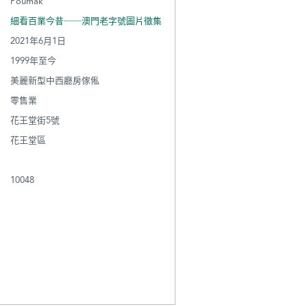
Poumak
細看百業今昔──澳門老字號圖片徵集
2021年6月1日
1999年至今
美麗新型中西廳房傢俬
零售業
花王堂街5號
花王堂區
10048