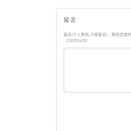
留言
留言( 0 人參與, 0 條留言)：期待
（150字以內）