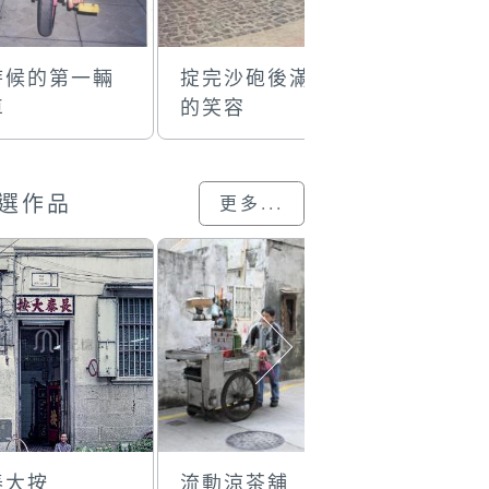
時候的第一輛
掟完沙砲後滿足
店小二
車
的笑容
選作品
更多...
泰大按
流動涼茶舖
鐘錶維修