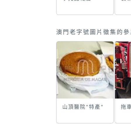
澳門老字號圖片徵集的參
山頂醫院"特產"
拖