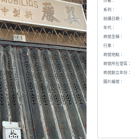
作者：
系列：
拍攝日期：
年代：
商號全稱：
行業：
商號地點：
商號所在堂區：
商號創立年份：
圖片編號：