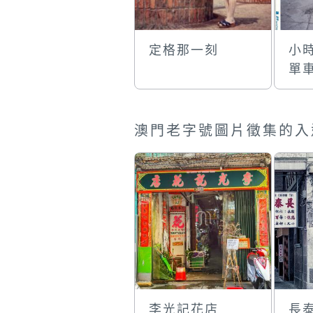
定格那一刻
小
單
澳門老字號圖片徵集的入
李光記花店
長