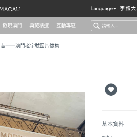
Language
字體大
發現澳門
典藏精選
互動專區
今昔──澳門老字號圖片徵集
基本資料