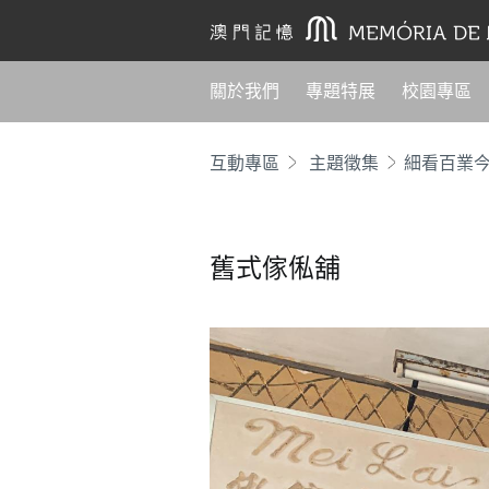
關於我們
專題特展
校園專區
互動專區
主題徵集
細看百業
舊式傢俬舖