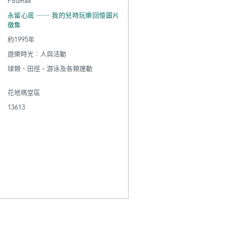
Poumak
永留心底 ── 我的兒時玩樂回憶圖片
徵集
約1995年
遊樂時光︰人與活動
球類、田徑、游泳及各類運動
花地瑪堂區
13613