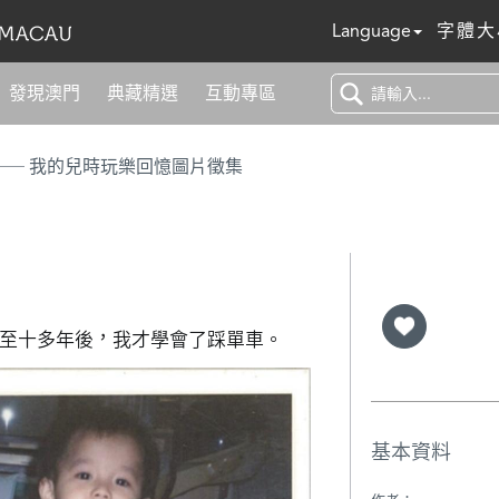
Language
字體大
發現澳門
典藏精選
互動專區
── 我的兒時玩樂回憶圖片徵集
至十多年後，我才學會了踩單車。
基本資料