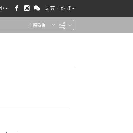
小
訪客，你好
主題徵集
全站