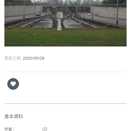
圖
媽
閣
寺
廟
更新日期 2020/09/28
巴
士
教
堂
街
市
基本資料
作者：
LD