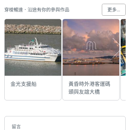
穿梭暢達．沿途有你的參與作品
更多...
金光支援船
黃昏時外港客運碼
頭與友誼大橋
留言