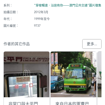
系列：
“穿梭暢達．沿途有你——澳門公共交通”圖片徵集
拍攝日期：
2012年3月
年代：
1999年至今
圖片編號：
9737
作者的其它作品
更多...
非常口與太平門
來自日本的軍曹巴