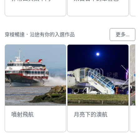
王
穿梭暢達．沿途有你的入選作品
更多...
噴射飛航
月亮下的澳航