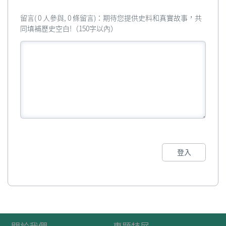
留言( 0 人參與, 0 條留言)：期待您提供史料和真實故事，共
同填補歷史空白!（150字以內）
登入