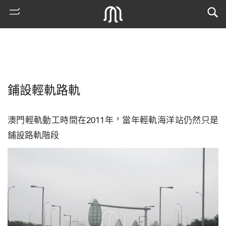
鋪設輕軌路軌
澳門輕軌動工時間在2011年，當年輕軌海洋站仍然只是
鋪設路軌階段
熱
門
搜
索
古
地