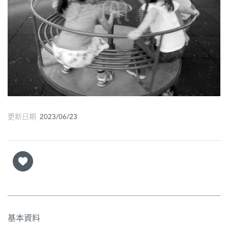
圖
媽
閣
寺
廟
巴
更新日期 2023/06/23
士
教
堂
街
市
基本資料