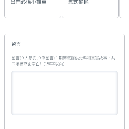
出門必備小推車
舊式搖搖
留言
留言( 0 人參與, 0 條留言)：期待您提供史料和真實故事，共
同填補歷史空白!（150字以內）