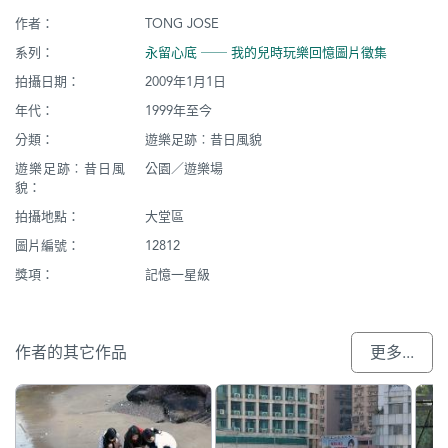
作者：
TONG JOSE
系列：
永留心底 ── 我的兒時玩樂回憶圖片徵集
拍攝日期：
2009年1月1日
年代：
1999年至今
分類：
遊樂足跡︰昔日風貌
遊樂足跡︰昔日風
公園／遊樂場
貌：
拍攝地點：
大堂區
圖片編號：
12812
獎項：
記憶一星級
作者的其它作品
更多...