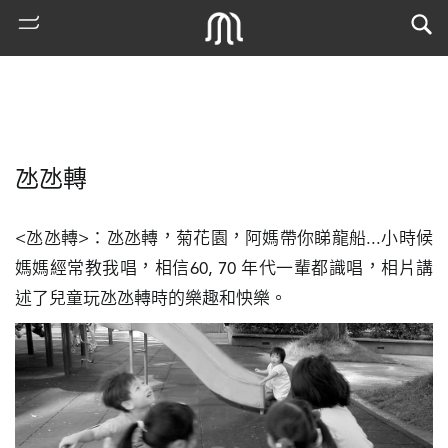
氹氹轉
<氹氹轉>：氹氹轉，菊花園，阿媽帶你睇龍船...小時候
媽媽經常教我唱，相信60, 70 年代一輩都識唱，相片講
述了兒童玩氹氹轉時的樂趣和怏樂。
熱
門
搜
索
古
地