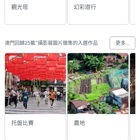
觀光塔
幻彩遊行
澳門回歸25載”攝影展圖片徵集的入選作品
更多...
托盤比賽
農地