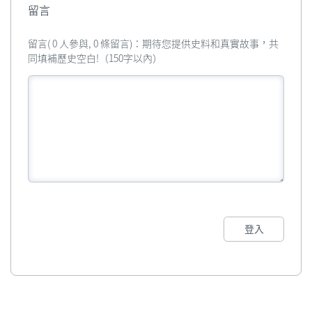
留言
留言( 0 人參與, 0 條留言)：期待您提供史料和真實故事，共
同填補歷史空白!（150字以內）
登入