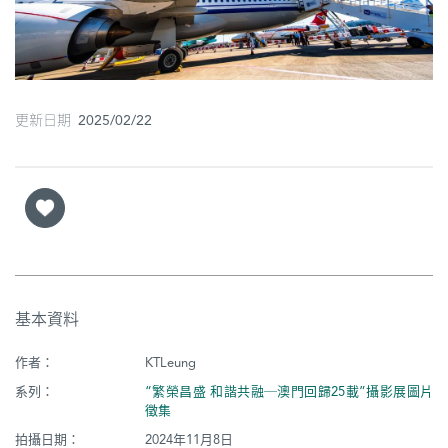
圖
媽
閣
更新日期 2025/02/22
寺
廟
巴
士
教
堂
基本資料
街
作者：
KTLeung
市
系列：
“繁榮昌盛 和諧共融─澳門回歸25載”攝影展圖片
徵集
拍攝日期：
2024年11月8日