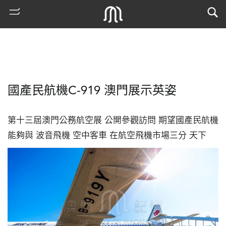
國產民航機C-919 澳門展示英姿
第十三屆澳門公務航空展 公開參觀訪問 期望國產民航機
能夠與 波音飛機 空中客車 在航空飛機市場三分 天下
熱
門
搜
索
古
地