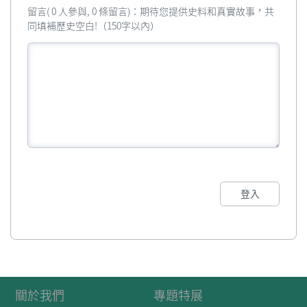
留言( 0 人參與, 0 條留言)：期待您提供史料和真實故事，共
同填補歷史空白!（150字以內）
登入
關於我們
專題特展