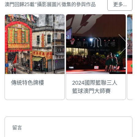
澳門回歸25載”攝影展圖片徵集的參與作品
更多...
傳統特色牌樓
2024國際籃聯三人
籃球澳門大師賽
留言