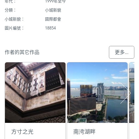
年代：
1999年至今
分類：
小城新貌
小城新貌：
國際都會
圖片編號：
18854
作者的其它作品
更多...
方寸之光
南湾湖畔