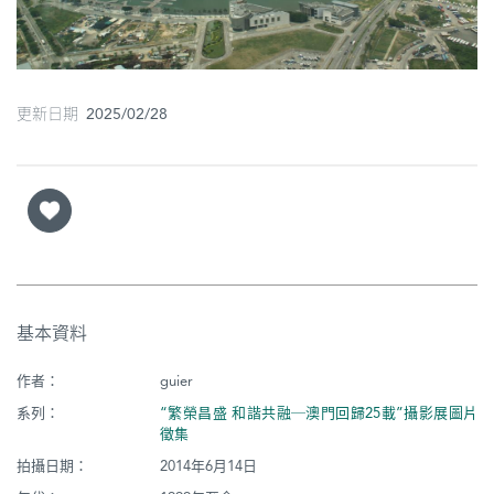
圖
媽
閣
更新日期 2025/02/28
寺
廟
巴
士
教
基本資料
堂
作者：
guier
街
市
系列：
“繁榮昌盛 和諧共融─澳門回歸25載”攝影展圖片
徵集
拍攝日期：
2014年6月14日