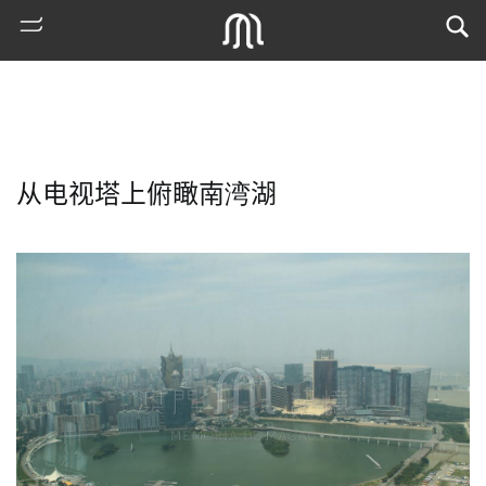
从电视塔上俯瞰南湾湖
熱
門
搜
索
古
地