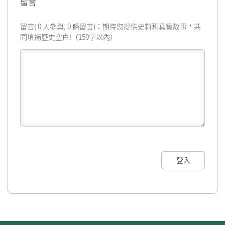
留言
留言( 0 人參與, 0 條留言)：期待您提供史料和真實故事，共
同填補歷史空白!（150字以內）
登入