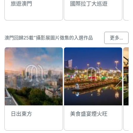
旅遊澳門
國際拉丁大巡遊
澳門回歸25載”攝影展圖片徵集的入選作品
更多...
日出東方
美食盛宴煙火旺