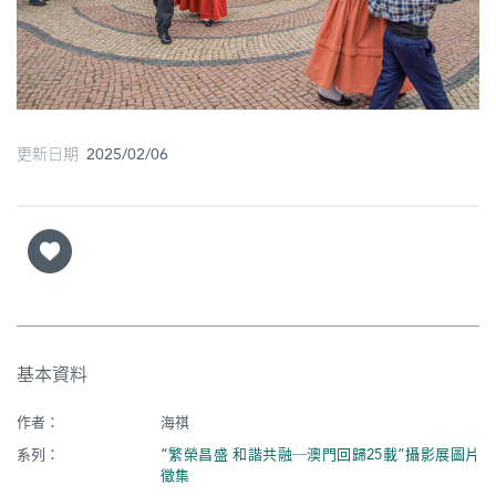
圖
媽
閣
寺
更新日期 2025/02/06
廟
巴
士
教
堂
基本資料
街
市
作者：
海祺
系列：
“繁榮昌盛 和諧共融─澳門回歸25載”攝影展圖片
徵集