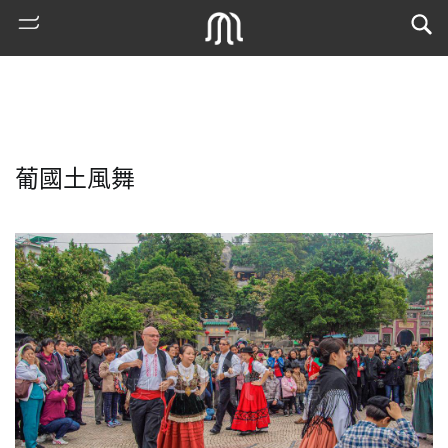
葡國土風舞
熱
門
搜
索
古
地