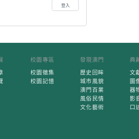
登入
展
校園專區
發現澳門
典
章
校園徵集
歷史回眸
文
覽
校園記憶
城市風貌
圖
澳門百業
器
風俗民情
影
文化藝術
口