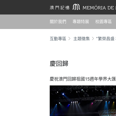
關於我們
專題特展
校園專區
互動專區
主題徵集
“繁榮昌盛
慶回歸
慶祝澳門回歸祖國15週年學界大