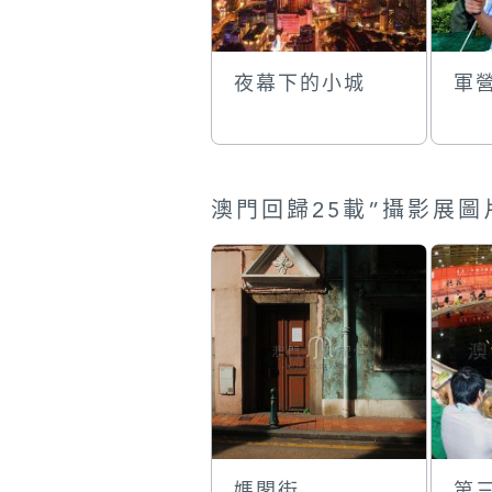
夜幕下的小城
軍
媽閣街
第