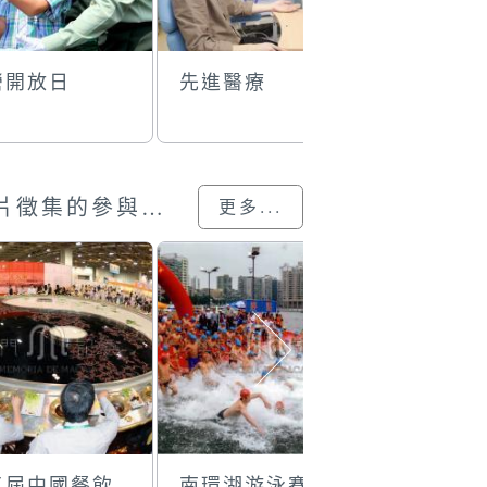
營開放日
先進醫療
神香製作
澳門回歸25載”攝影展圖片徵集的參與作品
更多...
三屆中國餐飲
南環湖游泳賽
堆疊的花