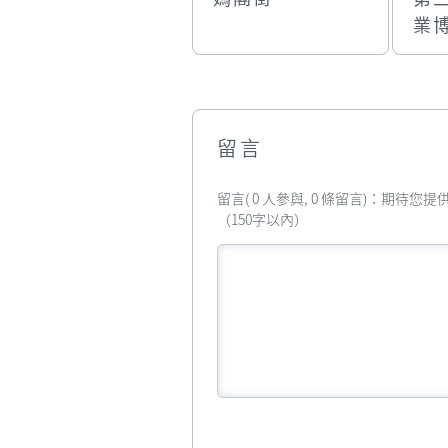
業
留言
留言( 0 人參與, 0 條留言)：期待
（150字以內）