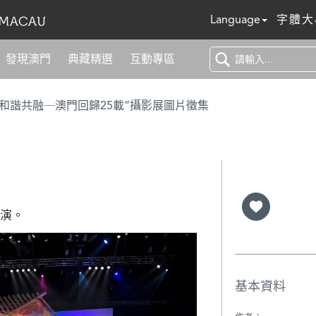
Language
字體大
發現澳門
典藏精選
互動專區
 和諧共融─澳門回歸25載”攝影展圖片徵集
匯演。
基本資料