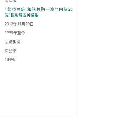
馮國威
“繁榮昌盛 和諧共融─澳門回歸25
載”攝影展圖片徵集
2013年11月20日
1999年至今
回歸祖國
綜藝館
18498