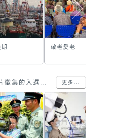
漁期
敬老愛老
共創社區
024
澳門回歸25載”攝影展圖片徵集的入選作品
更多...