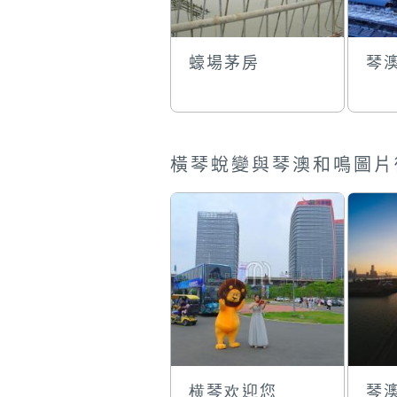
蠔場茅房
琴
橫琴蛻變與琴澳和鳴圖片
横琴欢迎您
琴