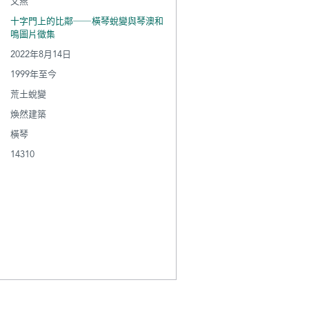
文燕
十字門上的比鄰──橫琴蛻變與琴澳和
鳴圖片徵集
2022年8月14日
1999年至今
荒土蛻變
煥然建築
橫琴
14310