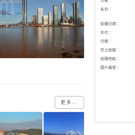
作者：
系列：
拍攝日期：
年代：
分類：
荒土蛻變：
拍攝地點：
圖片編號：
更多...