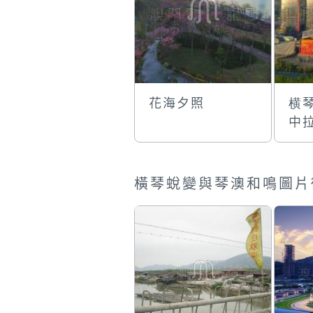
花海夕照
横
中
橫琴蛻變與琴澳和鳴圖片