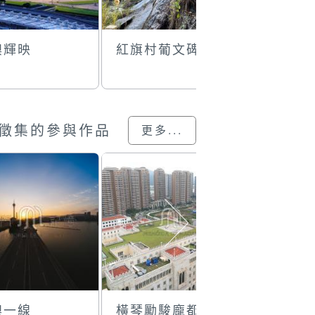
澳輝映
紅旗村葡文碑刻
舊橫琴口
車道
徵集的參與作品
更多...
澳一線
橫琴勵駿龐都廣
大灣區亮