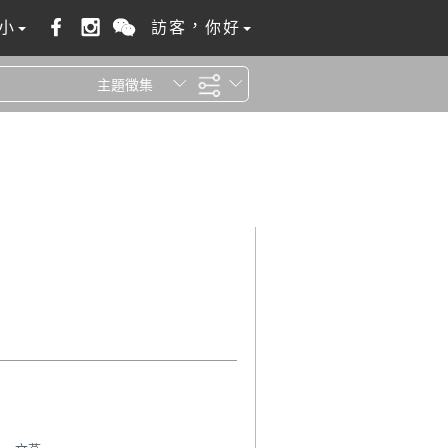
小
訪客，你好
主題徵集
全站