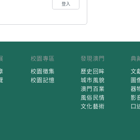
登入
展
校園專區
發現澳門
典
章
校園徵集
歷史回眸
文
覽
校園記憶
城市風貌
圖
澳門百業
器
風俗民情
影
文化藝術
口