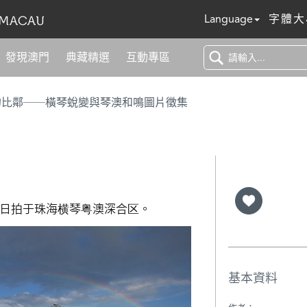
Language
字體大
發現澳門
典藏精選
互動專區
的比鄰──橫琴蛻變與琴澳和鳴圖片徵集
14日拍于珠海横琴粤澳深合区。
基本資料