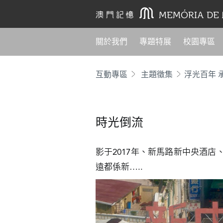
關於我們
專題特展
校園專區
互動專區
主題徵集
時光倒流
影于2017年、新馬路新中央酒
遠都係新…..