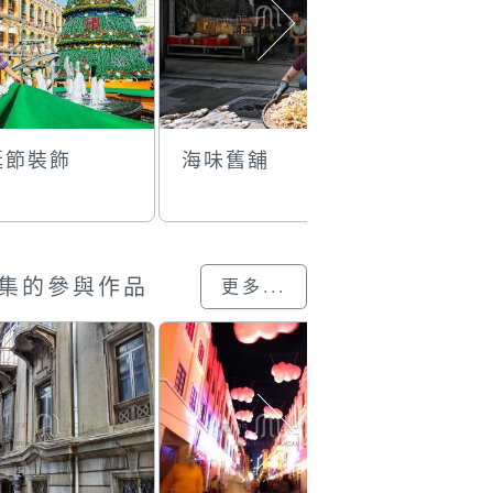
誕節裝飾
海味舊舖
福生機器
集的參與作品
更多...