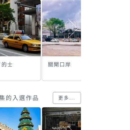
召的士
關閘口岸
望廈區
集的入選作品
更多...