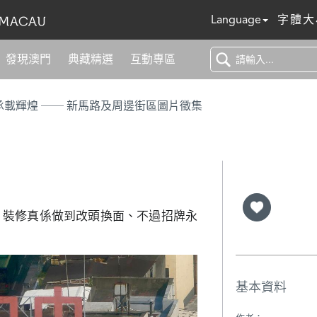
Language
字體大
發現澳門
典藏精選
互動專區
浮光百年 承載輝煌 ── 新馬路及周邊街區圖片徵集
店、裝修真係做到改頭換面、不過招牌永
基本資料