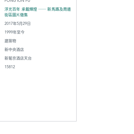
FONG ION FU
浮光百年 承載輝煌 ── 新馬路及周邊
街區圖片徵集
2017年5月29日
1999年至今
建築物
新中央酒店
新葡京酒店天台
15812