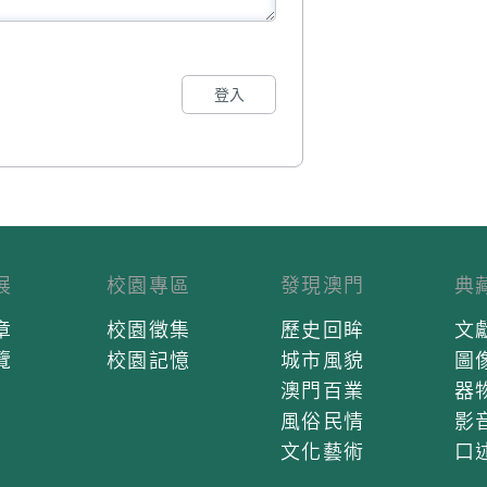
登入
展
校園專區
發現澳門
典
章
校園徵集
歷史回眸
文
覽
校園記憶
城市風貌
圖
澳門百業
器
風俗民情
影
文化藝術
口