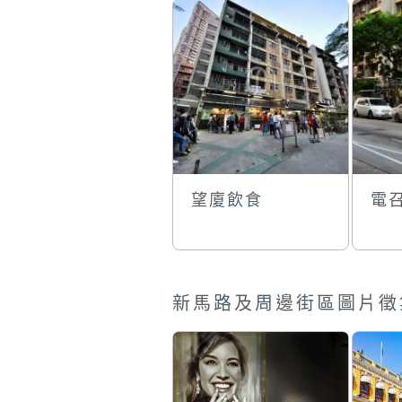
望廈飲食
電
新馬路及周邊街區圖片徵