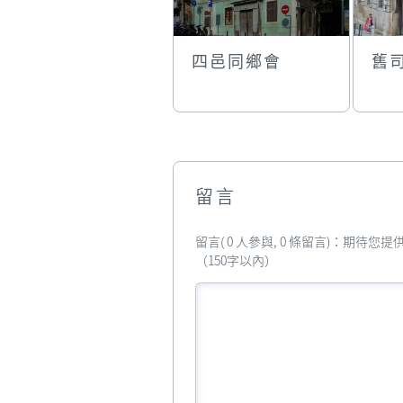
四邑同鄉會
舊
留言
留言( 0 人參與, 0 條留言)：期待
（150字以內）