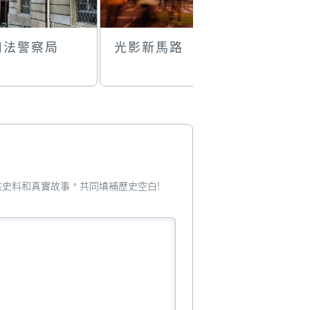
司法警察局
光影新馬路
澳門議事
您提供史料和真實故事，共同填補歷史空白!