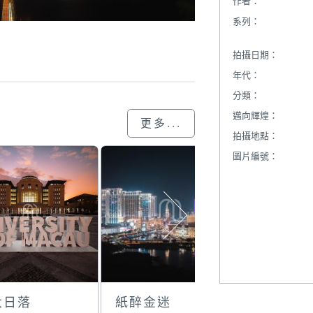
作者：
系列：
拍攝日期：
年代：
分類：
邁向輝煌：
更多...
拍攝地點：
圖片編號：
大日落
紙醉金迷
轉角