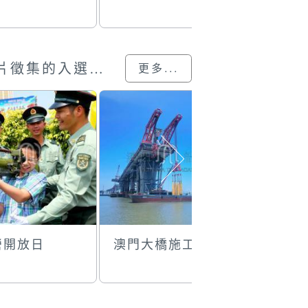
澳門回歸25載”攝影展圖片徵集的入選作品
更多...
營開放日
澳門大橋施工中
百年煙囪