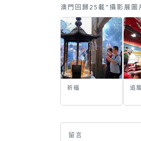
祈福
追
留言