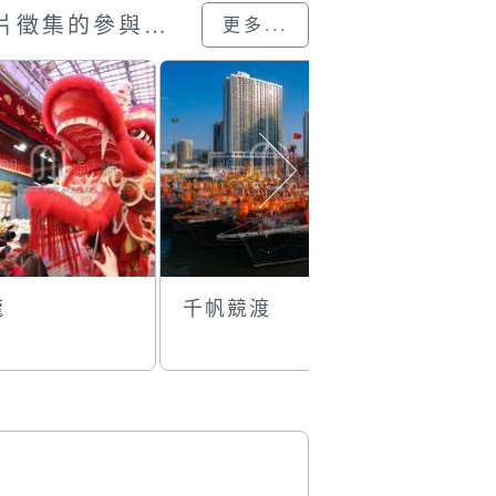
澳門回歸25載”攝影展圖片徵集的參與作品
更多...
龍
千帆競渡
華燈初上