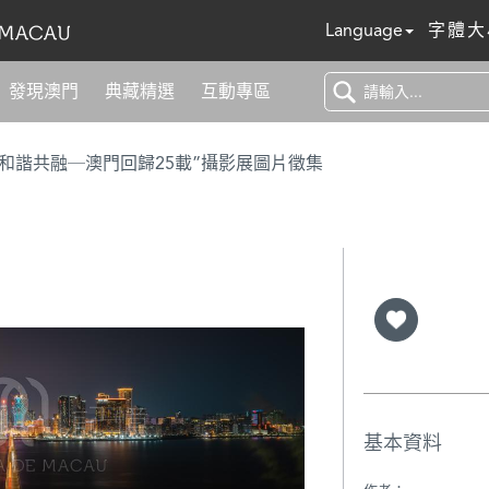
Language
字體大
發現澳門
典藏精選
互動專區
 和諧共融─澳門回歸25載”攝影展圖片徵集
基本資料