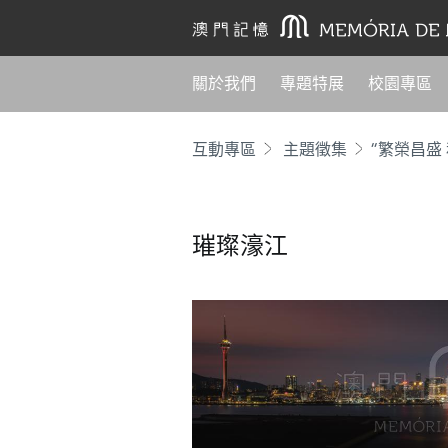
關於我們
專題特展
校園專區
互動專區
主題徵集
“繁榮昌盛
璀璨濠江