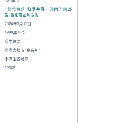
heilok.lei
“繁榮昌盛 和諧共融─澳門回歸25
載”攝影展圖片徵集
2024年3月12日
1999年至今
邁向輝煌
國際大都市“金名片”
小潭山觀景臺
19003
“外星飛船”
幾何碰撞