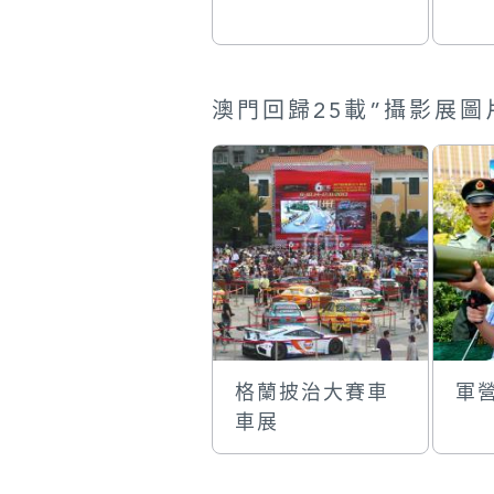
格蘭披治大賽車
軍
車展