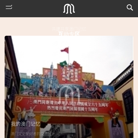
共建共享澳门记忆
互动专区
热
门
搜
索
我的澳门记忆
古
澳门文史爱好者的交流园地
地