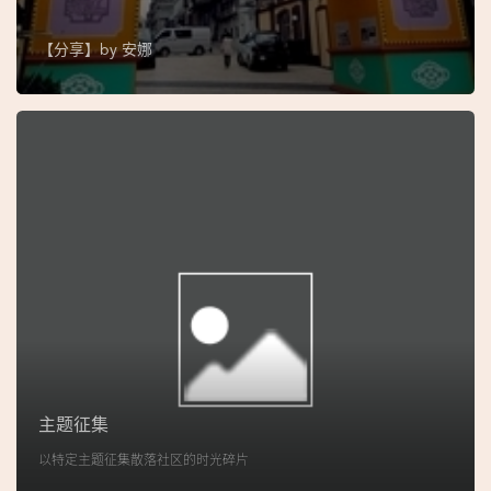
图
【分享】by
安娜
妈
阁
寺
庙
巴
士
教
堂
街
市
主题征集
以特定主题征集散落社区的时光碎片