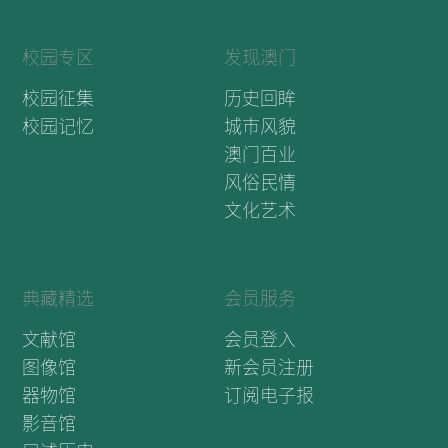
校园专区
发现澳门
校园征集
历史回眸
校园记忆
城市风貌
澳门百业
风俗民情
文化艺术
典藏精选
会员服务
文献馆
会员登入
图像馆
新会员注册
器物馆
订阅电子报
影音馆