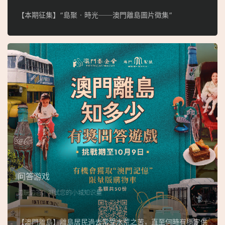
【本期征集】“島聚‧時光──澳門離島圖片徵集”
问答游戏
边玩边答，测试您的小城知识量
【澳門離島】離島居民過去常受水荒之苦，直至何時有穩定供