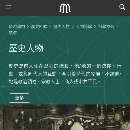
發現澳門
歷史回眸
歷史人物
人物範疇
科學技術
航海
歷史人物
歷史是前人生命歷程的總和，他/她的一個決擇、行
動，或與同代人的互動，牽引着時代的發展，不論他/
她是政治領袖、宗教人士，商人或巿井平民。
在此回顧他們的故事，順着他們的足跡，感受時代的脈
熱
門
動。
更多
搜
索
古
地