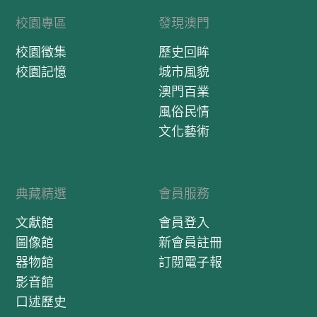
校園專區
發現澳門
校園徵集
歷史回眸
校園記憶
城市風貌
澳門百業
風俗民情
文化藝術
典藏精選
會員服務
文獻館
會員登入
圖像館
新會員註冊
器物館
訂閱電子報
影音館
口述歷史