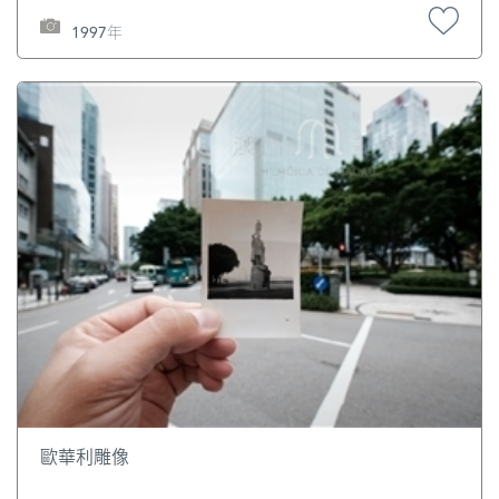
貴史料。 因為謝清高在中國航海史上的傑出貢獻，被後人譽
1997年
為中國的馬可波羅。他的《海錄》與馬可波羅的《馬可波羅
行記》相提並論。《海錄》是中國鴉片戰爭前問世的一部影
響非常大的介紹海外世界的著作。謝清高成為清代最早放眼
世界、介紹世界的重要人物之一。[3] [1]黃鴻釗：《澳門同知
與近代澳門》，廣州：廣東人民出版社，2006，第65頁。 [2]
《謝清高》，載“梅縣體育局＂網，2012年10月5日，
http://www.mzsports.gov.cn/mx/ReadNews.asp?
NewsID=1143。 [3]《謝清高》，載“互動百科＂網，2012年
10月5日，
http://www.hudong.com/wiki/%25e8%25b0%25a2%25e6%
25b8%2585%25e9%25ab%2598。
歐華利雕像