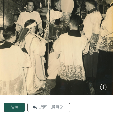
圖
媽
閣
寺
廟
巴
士
教
堂
街
市
航海
返回上層目錄