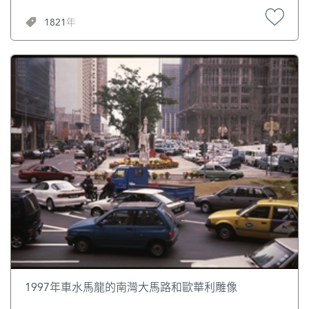
截。不讓清高收租抵息，但表示可與他鋪租相抵。 1806年，
1821年
哆呢吵狀告清高拖欠租銀。澳門同知王衷接到澳葡理事官的
報告後，認為此案應該分開處理，不能混在一起。他要求清
高償還了拖欠的兩年鋪租共15元；同時要求澳葡當局責令哆
呢吵，將所欠布銀，照數抵兌清楚。可澳葡蓄意包庇，並沒
有認真追討，債款一直沒有歸還。1808年，香山縣根據清高
的訴求，諭令澳葡當局立即照數追討所欠銀兩。[1] 1820年，
清高遇見同鄉黃炳南，大家一見如故。清高向他講述自己的
親身經歷及見聞，並請求黃炳南代為筆錄，以便傳留後人。
黃炳南被他的真誠所感動，於是逐一記下，並取名《海
錄》，同年底刊行問世。1821年，清高因病在家鄉逝世，年
僅56歲。[2] 中國歷史上第一部關於中外交通往來的書，主要
有南宋趙汝適的《諸藩志》、元代汪大淵的《島夷志略》、
清徐繼畬編著的《瀛寰志略》等，《海錄》是鴉片戰爭前夕
中國國內最先介紹世界概況的著作，時人稱廣東人乃至中國
人略知世界大事，應從《海錄》開始。 《海錄》書中記載18
世紀80年代羅芳伯（嘉應人）在昆甸（今馬來西亞東部婆羅
洲的昆甸）地區組建公司，設立自治行政管理機構，建立法
制，號稱“大唐總長”，臨終禪讓賢者的豐功偉績，史實詳
1997年車水馬龍的南灣大馬路和歐華利雕像
盡，文筆優美，為研究華人海外奮鬥史的一本不可多得的珍