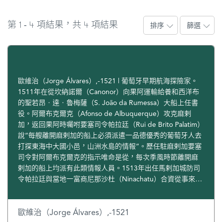
1
4
4
第
-
項結果，共
項結果
排序
篩選
歐維治（Jorge Álvares）,-1521 | 葡萄牙早期航海探險家。
1511年在從坎納諾爾（Canonor）向果阿運輸給養和西洋布
的聖若昂‧達‧魯梅薩（S. João da Rumessa）大船上任書
役。阿爾布克爾克（Afonso de Albuquerque）攻克麻剌
加，返回果阿時囑咐要塞司令帕拉廷（Rui de Brito Palatim）
說“每艘離開麻剌加的船上必須派遣一品德優秀的葡萄牙人去
打探東海中大國小邑，山洲水島的情報”。歷任駐麻剌加要塞
司令對阿爾布克爾克的指示唯命是從，每次季風時節離開麻
剌加的船上均派有此類情報人員。1513年出任馬剌加城防司
令帕拉廷與當地一富商尼那沙杜（Ninachatu）合資從事來華
貿易的中國式平底帆船的書役，但實際上受有刺探情報的任
務。阿豐索‧德‧阿爾布克爾克佔領麻剌加後便有此命。由
此可見，1513年歐維士首行中國前，葡人已由麻剌加始發東
歐維治（Jorge Álvares）,-1521