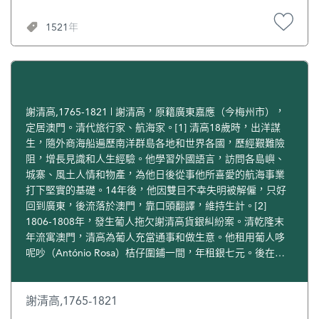
南亞船隻或華船來華，但歐維治為第一個由官方派遣來華的
葡萄牙人。1513年，他在Tamão曾豎立一個近似華表形狀
1521年
的“發現碑”。1517年及1519年又兩次航行中國。1520年做最
後一次中國之行。因西蒙‧安德拉德（Simão de Andrade）
的種種暴行，中葡關係惡化，遂發生西草灣之役。澳門南灣
舊法院大樓前有其紀念碑。
謝清高,1765-1821 | 謝清高，原籍廣東嘉應（今梅州市），
定居澳門。清代旅行家、航海家。[1] 清高18歲時，出洋謀
生，隨外商海船遍歷南洋群島各地和世界各國，歷經艱難險
阻，增長見識和人生經驗。他學習外國語言，訪問各島嶼、
城寨、風土人情和物產，為他日後從事他所喜愛的航海事業
打下堅實的基礎。14年後，他因雙目不幸失明被解僱，只好
回到廣東，後流落於澳門，靠口頭翻譯，維持生計。[2]
1806-1808年，發生葡人拖欠謝清高貨銀糾紛案。清乾隆末
年流寓澳門，清高為葡人充當通事和做生意。他租用葡人哆
呢吵（António Rosa）桔仔圍鋪一間，年租銀七元。後在做
生意時，哆呢吵的侄子哆呢（António Fonseca）與清高進行
布匹交易，欠下清高銀150元，年息二分，但無力償還本息。
1801年，哆呢吵又以紅窗門鋪一間押給清高收租抵息，年租
謝清高,1765-1821
為25元。因清高當時雙目失明，哆呢吵蓄意欺負，將鋪租阻