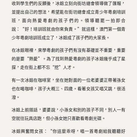
收到學生們的反饋後，冰姐立刻向街坊總會領導做了匯報，
並提出自己的想法，希望能在街坊總會成立青少年粵劇培訓
班，面向熱愛粵劇的孩子們的。領導聽罷一拍即合
說：“好！培訓班就由你來負責。”就這樣，澳門第一個青
少年粵劇培訓班成立了，冰姐成了孩子們的大家長。
在冰姐眼裡，來學粵劇的孩子們有沒有基礎並不重要，重要
的是要“熱愛”。為了找到熱愛粵劇的孩子冰姐幾乎成了星
探，走在街上都不忘“挖”人才。
有一次冰姐在咖啡室，坐在她對面的一位老婆婆正帶著孫女
也在喝咖啡，孩子大概三、四歲。看著女孩又唱又跳，很活
潑。
冰姐上前搭話，婆婆說，小孫女和別的孩子不同，別人一有
空就往玩具店跑，但小孫女她只喜歡看粵劇光碟。
冰姐興奮問女孩：“你這麼乖呀，唱一首粵劇給我聽聽好