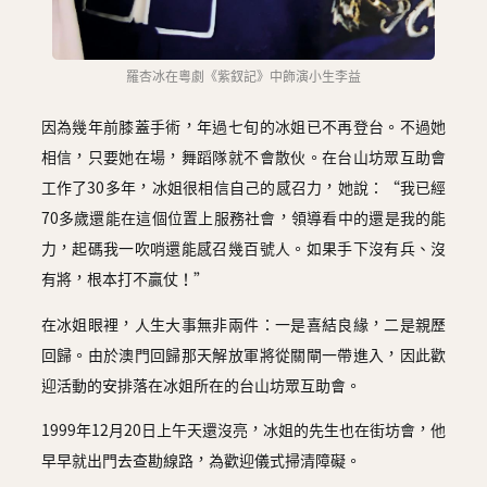
羅杏冰在粵劇《紫釵記》中飾演小生李益
因為幾年前膝蓋手術，年過七旬的冰姐已不再登台。不過她
相信，只要她在場，舞蹈隊就不會散伙。在台山坊眾互助會
工作了30多年，冰姐很相信自己的感召力，她說：“我已經
70多歲還能在這個位置上服務社會，領導看中的還是我的能
力，起碼我一吹哨還能感召幾百號人。如果手下沒有兵、沒
有將，根本打不贏仗！”
在冰姐眼裡，人生大事無非兩件：一是喜結良緣，二是親歷
回歸。由於澳門回歸那天解放軍將從關閘一帶進入，因此歡
迎活動的安排落在冰姐所在的台山坊眾互助會。
1999年12月20日上午天還沒亮，冰姐的先生也在街坊會，他
早早就出門去查勘線路，為歡迎儀式掃清障礙。