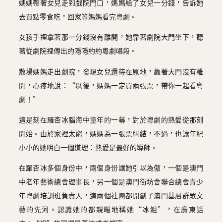
媽媽帶著女兒走到戲院門口，媽媽給了女兒一分錢，告訴她
去買點零食吃，回家等媽媽看完粵劇。
女孩手裡拿著那一分錢沒有離開，她靠著劇院大門坐下，聽
著從劇院裡傳出的隱隱約約粵劇唱段。
散場媽媽走出劇院，發現女兒還待在原地，靠著大門沒有離
開，心疼地說：“以後，媽媽一定買兩張票，帶你一起看粵
劇！”
這是刻在羅杏冰腦海中童年的一幕，對於粵劇的熱愛從那刻
開始。由於家裡太窮，媽媽為一張票糾結，不過，也讓年紀
小小的她明白一個道理：熱愛是最好的導師。
在羅杏冰多個身份中，兩個身份讓她引以為傲，一個是澳門
中老年藝術總會理事長，另一個是澳門街坊會聯合總會青少
年粵劇培訓班負責人，這兩個社團都開創了澳門基層群眾文
藝的先河。認識她的都親暱地稱她“冰姐”，在廣東話