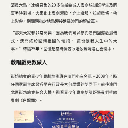
清晨六點，冰姐召集的20多位街總成人粵劇培訓班學生及同
事準時到場，大家化上粵劇濃妝，穿上戲服，拉起燈條，帶
上彩帶，到關閘指定地點迎接進駐澳門的解放軍。
“那天大家都非常高興，因為我們可以參與澳門回歸歡迎儀
式，澳門終於回到祖國的懷抱， 這也是我人生中的大
事。”時隔25年，回憶起當時情景冰姐依舊沉浸在喜悅中。
教唱戲更教做人
街坊總會的青少年粵劇培訓班在澳門小有名氣。2009年，時
任國家副主席習近平在行政長官何厚鏵的陪同下，前往澳門
北區街坊總會綜合大樓，觀看青少年粵劇培訓班學員們排練
粵劇《白龍關》。