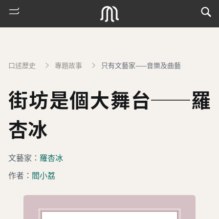
口述歷史
專題故事
只有文藝家——音樂及曲藝
街坊是個大舞台──羅
杏冰
熱
文藝家：
羅杏冰
門
作者：
閻小荔
搜
索
古
地