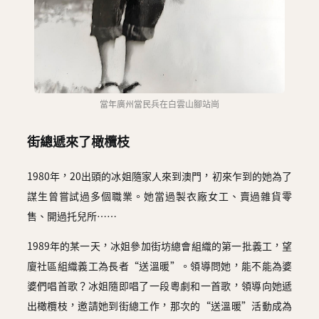
當年廣州當民兵在白雲山腳站崗
街總遞來了橄欖枝
1980年，20出頭的冰姐隨家人來到澳門，初來乍到的她為了
謀生曾嘗試過多個職業。她當過製衣廠女工、賣過雜貨零
售、開過托兒所……
1989年的某一天，冰姐參加街坊總會組織的第一批義工，望
廈社區組織義工為長者“送溫暖”。領導問她，能不能為婆
婆們唱首歌？冰姐隨即唱了一段粵劇和一首歌，領導向她遞
出橄欖枝，邀請她到街總工作，那次的“送溫暖”活動成為