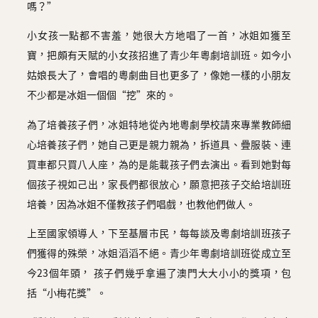
嗎？”
小女孩一點都不害羞，她很大方地唱了一首，冰姐如獲至
寶，把頗有天賦的小女孩招進了青少年粵劇培訓班。如今小
姑娘長大了，會唱的粵劇曲目也更多了，像她一樣的小朋友
不少都是冰姐一個個“挖”來的。
為了培養孩子們，冰姐特地從內地粵劇學校請來專業教師細
心培養孩子們，她自己更是親力親為，拆道具、疊服裝、連
買車都只買八人座，為的是能載孩子們去演出。看到她對每
個孩子視如己出，家長們都很放心，願意把孩子交給培訓班
培養，因為冰姐不僅教孩子們唱戲，也教他們做人。
上至國家領導人，下至基層市民，每每談及粵劇培訓班孩子
們獲得的殊榮，冰姐滔滔不絕。青少年粵劇培訓班從成立至
今23個年頭， 孩子們幾乎拿遍了澳門大大小小的獎項，包
括“小梅花獎”。