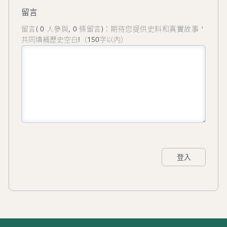
留言
留言( 0 人參與, 0 條留言)：期待您提供史料和真實故事，
共同填補歷史空白!（150字以內）
登入