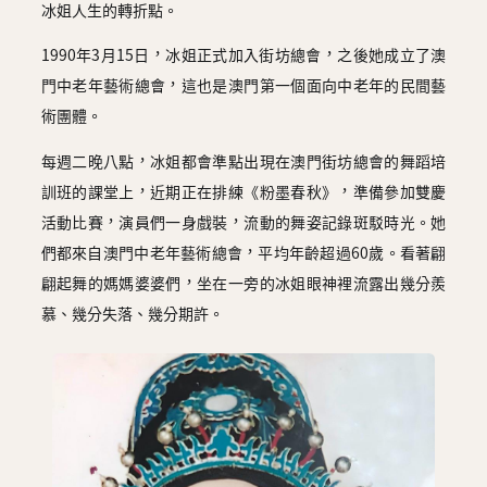
冰姐人生的轉折點。
1990年3月15日，冰姐正式加入街坊總會，之後她成立了澳
門中老年藝術總會，這也是澳門第一個面向中老年的民間藝
術團體。
每週二晚八點，冰姐都會準點出現在澳門街坊總會的舞蹈培
訓班的課堂上，近期正在排練《粉墨春秋》，準備參加雙慶
活動比賽，演員們一身戲裝，流動的舞姿記錄斑駁時光。她
們都來自澳門中老年藝術總會，平均年齡超過60歲。看著翩
翩起舞的媽媽婆婆們，坐在一旁的冰姐眼神裡流露出幾分羨
慕、幾分失落、幾分期許。