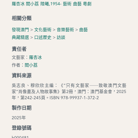
羅杏冰
閻小荔
陸曦,1954-
藝術
曲藝
粵劇
相關分類
發現澳門
>
文化藝術
>
音樂藝術
>
曲藝
典藏精選
>
口述歷史
>
訪談
責任者
文藝家：
羅杏冰
作者：
閻小荔
資料來源
吳志良、穆欣欣主編：《“只有文藝家──致敬澳門文藝
家”肖像畫及人物故事集》第2冊，澳門：澳門基金會，2025
年，第242-245頁。ISBN 978-99937-1-372-2
製作日期
2025年
登錄號碼
h000481