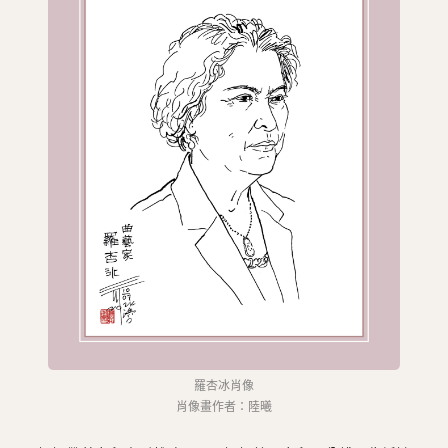
圖
媽
閣
寺
廟
巴
士
教
堂
街
市
羅杏冰肖像
肖像畫作者：陸曦