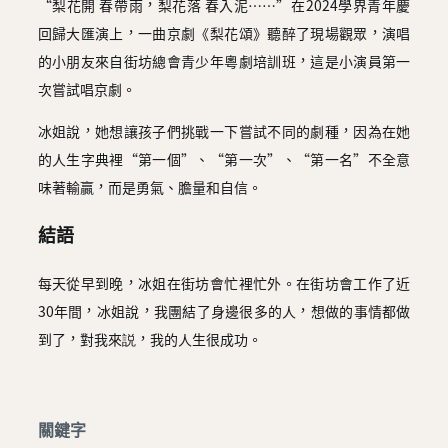
“梨花開 春帶雨，梨花落 春入泥……”在2024學界青年慶
回歸大匯演上，一曲京劇《梨花頌》聽醉了現場觀眾，演唱
的小朋友來自街坊總會青少年粵劇培訓班，這是小演員第一
次嘗試唱京劇。
冰姐說，她想讓孩子們挑戰一下嘗試不同的劇種，因為在她
的人生字典裡“第一個”、“第一次”、“第一名”不全意
味著輸贏，而是勇氣、膽量和自信。
結語
每天從早到晚，冰姐在街坊會忙裡忙外。在街坊會工作了近
30年間，冰姐說，我團結了身邊很多的人，想做的事情都做
到了，對我來説，我的人生很成功。
關鍵字