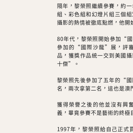
隔年，黎榮照繼續參賽，約一
組、彩色組和幻燈片組三個組
攝影的熱情被徹底點燃，他開
80年代，黎榮照開始參加“
參加的“國際沙龍”展，評
品，獲獎作品統一交到美國攝
十傑”。
黎榮照先後參加了五年的“國
名，兩次拿第二名，這也是澳
獲得榮譽之後的他並沒有興
義，畢竟參賽不是藝術的終極
1997年，黎榮照給自己正