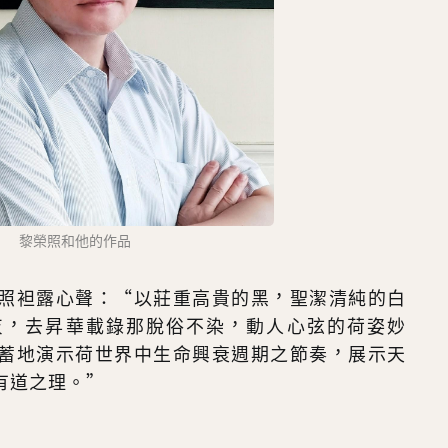
黎榮照和他的作品
照袒露心聲：“以莊重高貴的黑，聖潔清純的白
灰，去昇華載錄那脫俗不染，動人心弦的荷姿妙
蓄地演示荷世界中生命興衰週期之節奏，展示天
有道之理。”