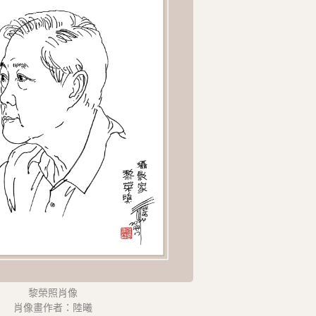
黎榮照肖像
肖像畫作者：陸曦