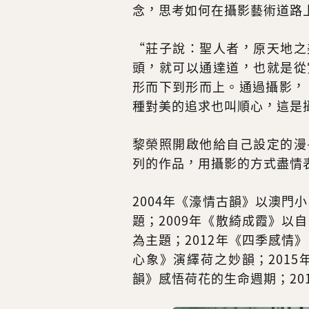
念，思考如何在攝影藝術道路
“莊子說：聖人者，原天地之
頭，就可以通達道，也就是從
形而下到形而上。通過攝影，
種對美的追求也叫順心，這是
黎榮照開啟他給自己設定的漫
列的作品，用攝影的方式盡情
2004年《濠情古韻》以澳門
題；2009年《散綺成霞》以
為主題；2012年《四季感情
心象》演繹荷之妙韻；2015
韻》感悟荷花的生命週期；20