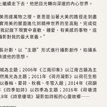
上繼續走下去，他把目光轉向深邃的內心世界。
美而達萬物之理。意思是沿著大美的路徑走到盡
實用美的層面進化到精神世界的至高點，完成從
 我記錄下現實中喜歡、鍾愛、有美感的事物，這
攝影對我的最大意義。”
長計劃，以“主題”形式進行攝影創作，拍攝系
表達他的思想。
小城為主題；2006年《江南印象》以江南古鎮為主
自然風光為主題；2011年《荷月凝影》以荷花生態
》以春梅、夏荷、秋楓、冬雪入題；2014年《荷韻
年《四季如詩》以四季為主題；2016年《荷塘清
18年《詩意棲境》凝影如詩般的心靈故鄉……