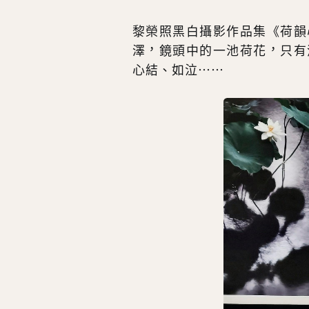
黎榮照黑白攝影作品集《荷韻
澤，鏡頭中的一池荷花，只有
心結、如泣……