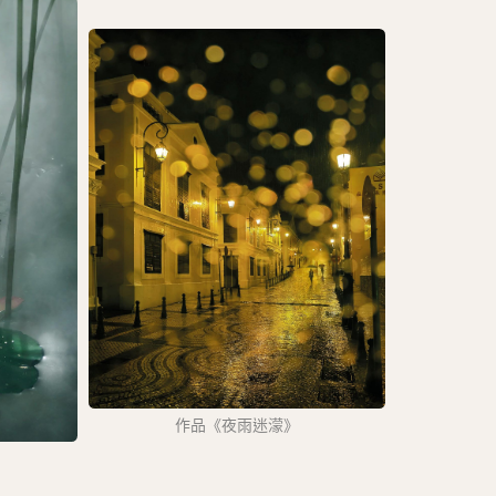
作品《夜雨迷濛》