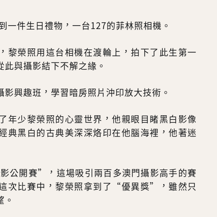
得到一件生日禮物，一台127的菲林照相機。
，黎榮照用這台相機在渡輪上，拍下了此生第一
從此與攝影結下不解之緣。
攝影興趣班，學習暗房照片沖印放大技術。
了年少黎榮照的心靈世界，他親眼目睹黑白影像
經典黑白的古典美深深烙印在他腦海裡，他著迷
澳攝影公開賽”，這場吸引兩百多澳門攝影高手的賽
這次比賽中，黎榮照拿到了“優異獎”，雖然只
望。