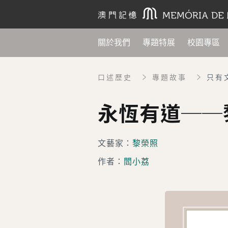
關於我們
專題特展
校園專區
口述歷史
專題故事
只有
永恆有道──
文藝家：
黎榮照
作者：
閻小荔