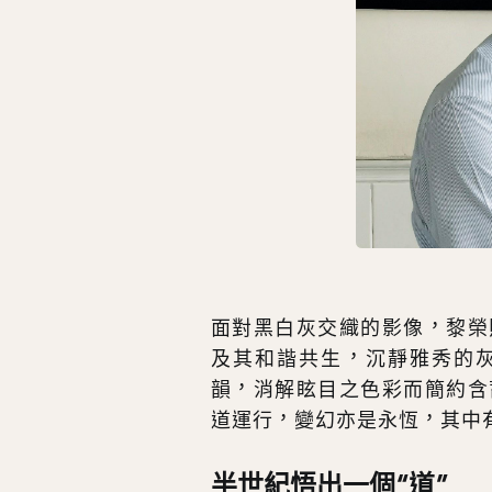
面對黑白灰交織的影像，黎榮
及其和諧共生，沉靜雅秀的
韻，消解眩目之色彩而簡約含
道運行，變幻亦是永恆，其中
半世紀悟出一個“道”