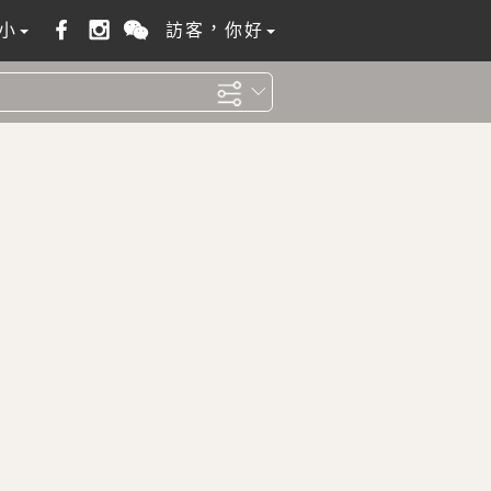
小
訪客，你好