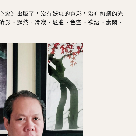
心象》出版了，沒有妖嬈的色彩，沒有絢爛的光
清影、默然、冷寂、逍遙、色空、欲語、素閑、