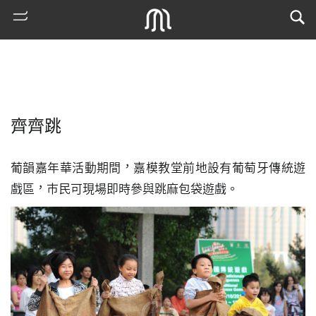
齊齊跳
葡韻嘉年華活動期間，嘉模教堂前地設有葡萄牙傳統遊
戲區，巿民可現場即時參與跳麻包袋遊戲。
熱
門
搜
索
古
地