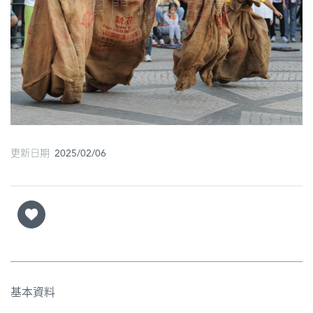
圖
媽
閣
寺
廟
巴
更新日期 2025/02/06
士
教
堂
街
市
基本資料