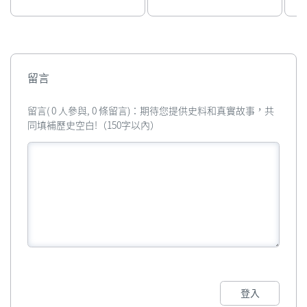
留言
留言( 0 人參與, 0 條留言)：期待您提供史料和真實故事，共
同填補歷史空白!（150字以內）
登入