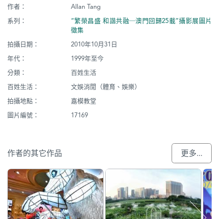
作者：
Allan Tang
系列：
“繁榮昌盛 和諧共融─澳門回歸25載”攝影展圖片
徵集
拍攝日期：
2010年10月31日
年代：
1999年至今
分類：
百姓生活
百姓生活：
文娛消閒（體育、娛樂）
拍攝地點：
嘉模教堂
圖片編號：
17169
作者的其它作品
更多...