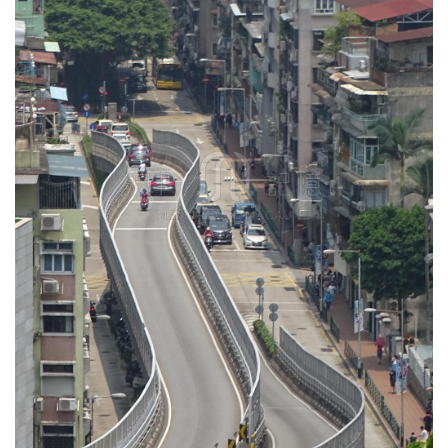
圖
媽
閣
寺
廟
巴
士
教
堂
街
市