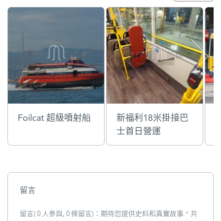
Foilcat 超級噴射船
新福利18米掛接巴
士首日營運
留言
留言( 0 人參與, 0 條留言)：期待您提供史料和真實故事，共