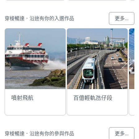
穿梭暢達．沿途有你的入選作品
更多...
噴射飛航
百億輕軌氹仔段
穿梭暢達．沿途有你的參與作品
更多...