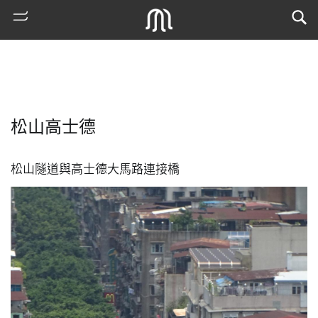
松山高士德
松山隧道與高士德大馬路連接橋
熱
門
搜
索
古
地