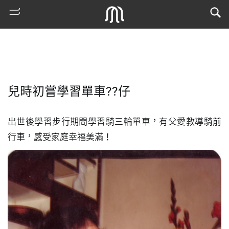
兒時初嘗學習單車??仔
出世後學習步行期間學習騎三輪單車，有父愛教導騎前
行車，感受家庭幸福美滿！
熱
門
搜
索
古
地