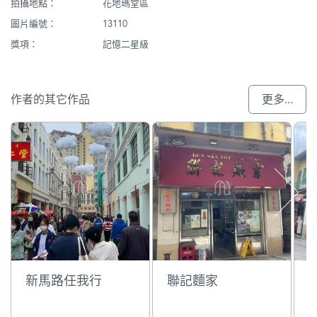
拍攝地點：
花地瑪堂區
圖片編號：
13110
獎項：
記憶二星級
作者的其它作品
更多...
新馬路任我行
聯記麵家