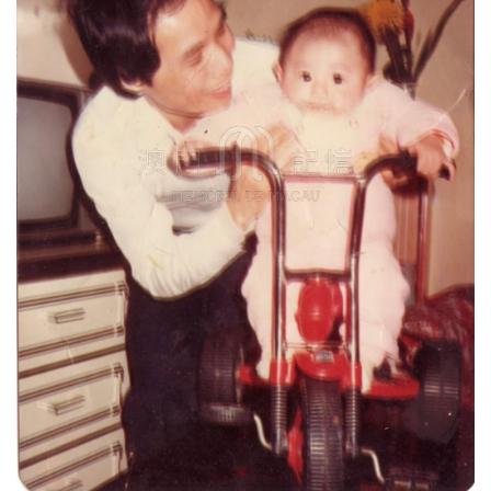
圖
媽
閣
寺
廟
巴
士
教
堂
街
市