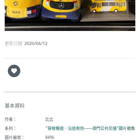
圖
媽
閣
寺
更新日期 2020/06/12
廟
巴
士
教
堂
基本資料
街
市
作者：
比比
系列：
“穿梭暢達．沿途有你——澳門公共交通”圖片徵集
圖片編號：
8496