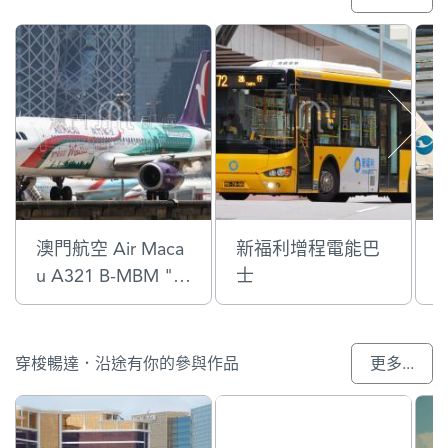
澳門航空 Air Maca
新福利增程電能巴
u A321 B-MBM "M
士
acau Welcomes Yo
u"
穿梭暢達．沿途有你的參與作品
更多...