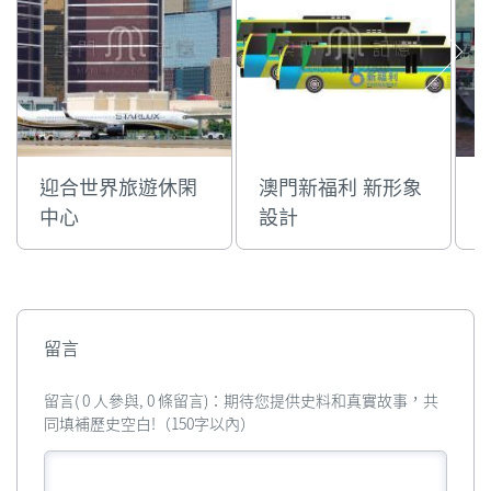
迎合世界旅遊休閑
澳門新福利 新形象
T
中心
設計
留言
留言( 0 人參與, 0 條留言)：期待您提供史料和真實故事，共
同填補歷史空白!（150字以內）