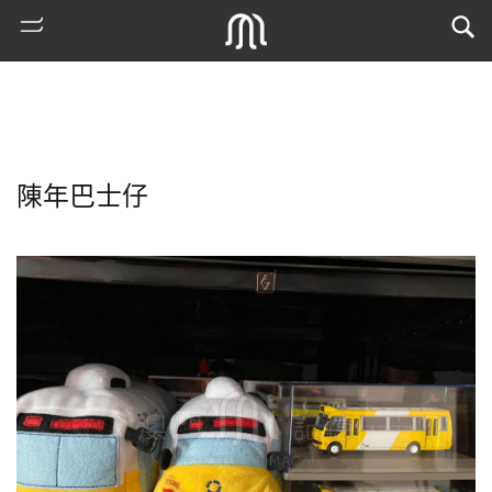
陳年巴士仔
熱
門
搜
索
古
地