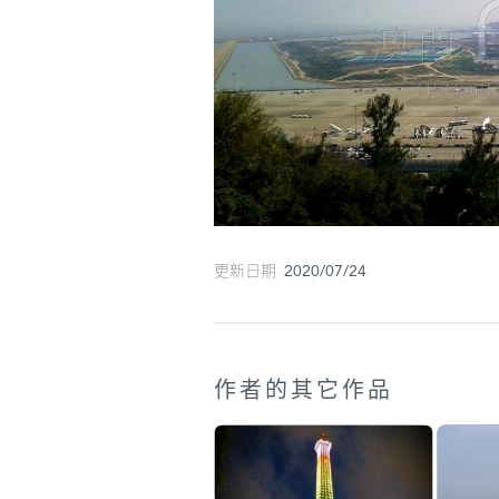
更新日期 2020/07/24
作者的其它作品