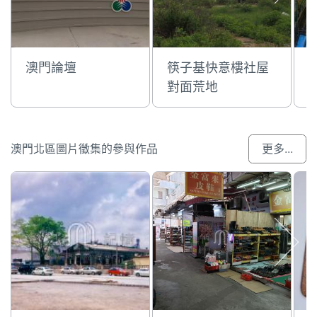
澳門論壇
筷子基快意樓社屋
對面荒地
澳門北區圖片徵集的參與作品
更多...