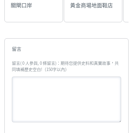
關閘口岸
黃金商場地面鞋店
留言
留言( 0 人參與, 0 條留言)：期待您提供史料和真實故事，共
同填補歷史空白!（150字以內）