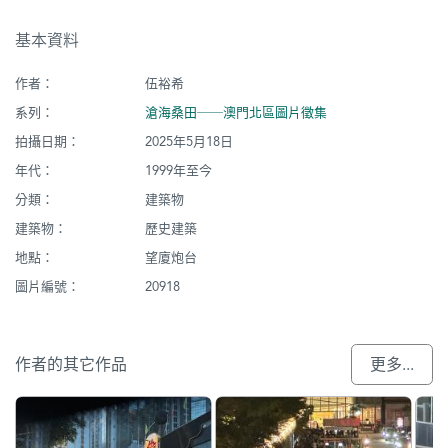
基本資料
作者：
伍裕希
系列：
滄海桑田──澳門北區圖片徵集
拍攝日期：
2025年5月18日
年代：
1999年至今
分類：
建築物
建築物：
歷史建築
地點：
望廈炮台
圖片編號：
20918
作者的其它作品
更多...