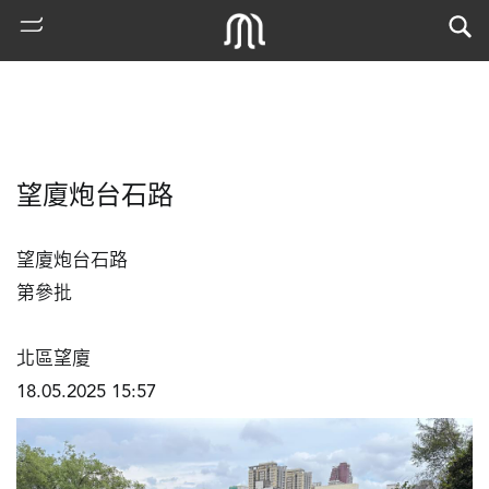
望廈炮台石路
望廈炮台石路			

第參批

熱
北區望廈	

門
18.05.2025 15:57
搜
索
古
地