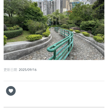
圖
媽
閣
寺
廟
巴
士
教
更新日期 2025/09/16
堂
街
市