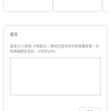
1
H
留言
留言( 0 人參與, 0 條留言)：期待您提供史料和真實故事，共
同填補歷史空白!（150字以內）