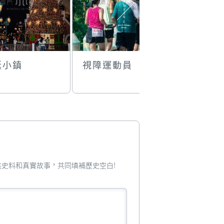
誕小鎮
視障運動員
古樹老屋
您提供史料和真實故事，共同填補歷史空白!