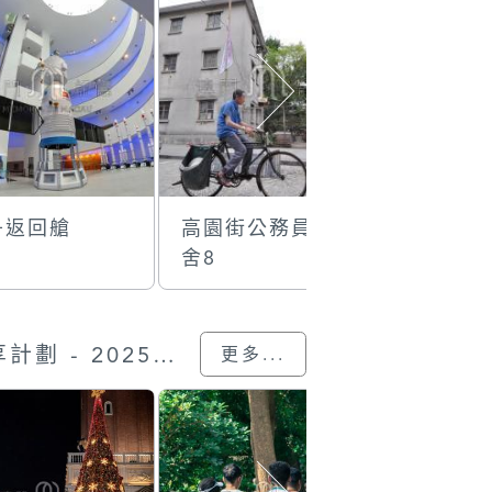
舟返回艙
高園街公務員宿
廿四孝壁
舍8
“我的澳門記憶” 圖片分享計劃 - 2025的參與作品
更多...