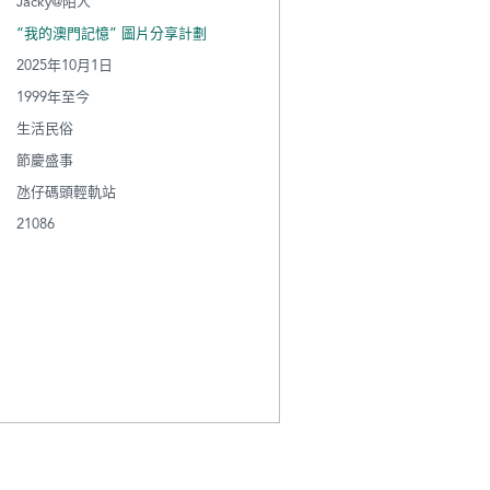
Jacky@陌人
“我的澳門記憶” 圖片分享計劃
2025年10月1日
1999年至今
生活民俗
節慶盛事
氹仔碼頭輕軌站
21086