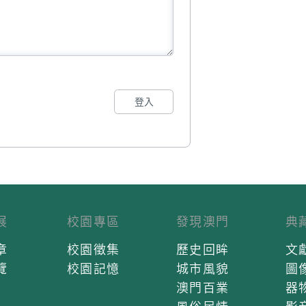
登入
展
校園專區
發現澳門
典
章
校園徵集
歷史回眸
文
覽
校園記憶
城市風貌
圖
澳門百業
器