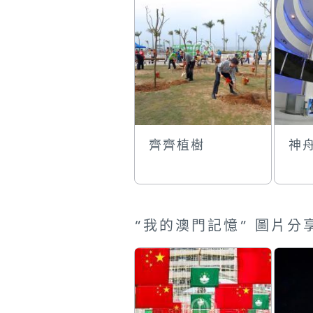
齊齊植樹
神