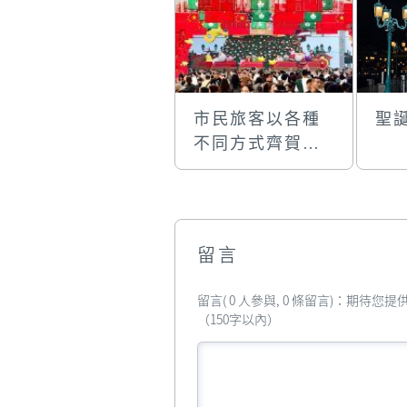
市民旅客以各種
聖
不同方式齊賀回
歸
留言
留言( 0 人參與, 0 條留言)：期待
（150字以內）