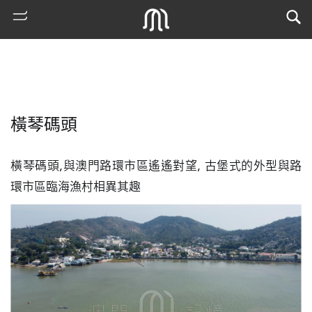
橫琴碼頭
橫琴碼頭,與澳門路環市區遙遙對望, 古堡式的外型與路
環市區臨海漁村相異其趣
熱
門
搜
索
古
地