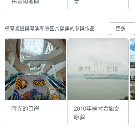
民冒雨通關
票
橫琴蛻變與琴澳和鳴圖片徵集的參與作品
更多...
時光的口岸
2010年横琴金融岛
原貌