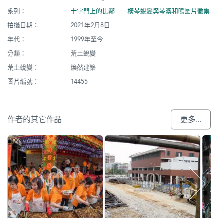
系列：
十字門上的比鄰──橫琴蛻變與琴澳和鳴圖片徵集
拍攝日期：
2021年2月8日
年代：
1999年至今
分類：
荒土蛻變
荒土蛻變：
煥然建築
圖片編號：
14455
作者的其它作品
更多...