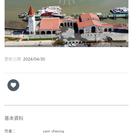
圖
媽
閣
寺
廟
更新日期 2024/04/30
巴
士
教
堂
街
市
基本資料
作者：
sam cheong