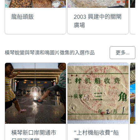
龍船頭飯
2003 興建中的關閘
廣場
橫琴蛻變與琴澳和鳴圖片徵集的入選作品
更多...
橫琴新口岸開通市
“上村機船收費”船