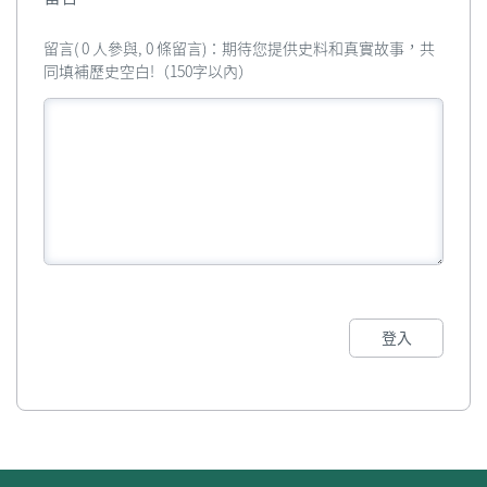
留言( 0 人參與, 0 條留言)：期待您提供史料和真實故事，共
同填補歷史空白!（150字以內）
登入