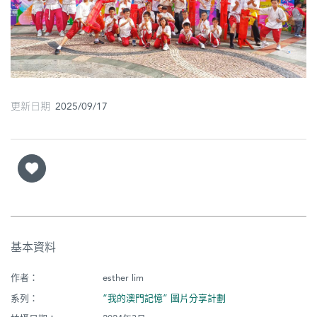
圖
媽
閣
寺
更新日期 2025/09/17
廟
巴
士
教
堂
基本資料
街
市
作者：
esther lim
系列：
“我的澳門記憶” 圖片分享計劃