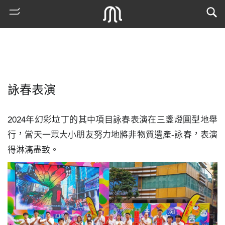
詠春表演
2024年幻彩垃丁的其中項目詠春表演在三盞燈圓型地舉
行，當天一眾大小朋友努力地將非物質遺產-詠春，表演
得淋漓盡致。
熱
門
搜
索
古
地