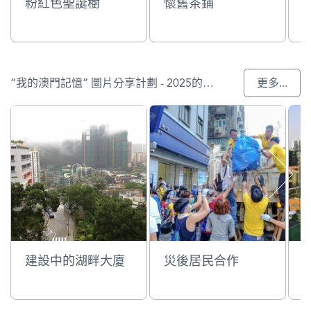
粉紅色聖誕樹
懷舊茶鋪
“我的澳門記憶” 圖片分享計劃 - 2025的入選作品
更多...
建設中的湖畔大廈
災後居民合作