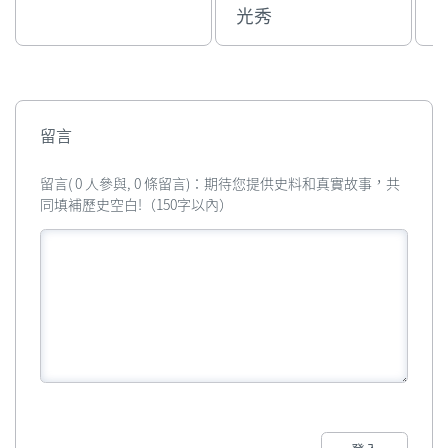
光秀
留言
留言( 0 人參與, 0 條留言)：期待您提供史料和真實故事，共
同填補歷史空白!（150字以內）