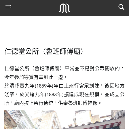
仁德堂公所（魯班師傅廟）
仁德堂公所（魯班師傅廟）平常並不是對公眾開放的，
今年參加導賞有幸到此一遊。

於清咸豐九年(1859年)年由上架行會眾創建，後因地方
熱
淺窄，於光緒九年(1883年)擴建成現在規模，並成立公
門
所，廟內按上架行傳統，供奉魯班師傅神像。
搜
索
古
地