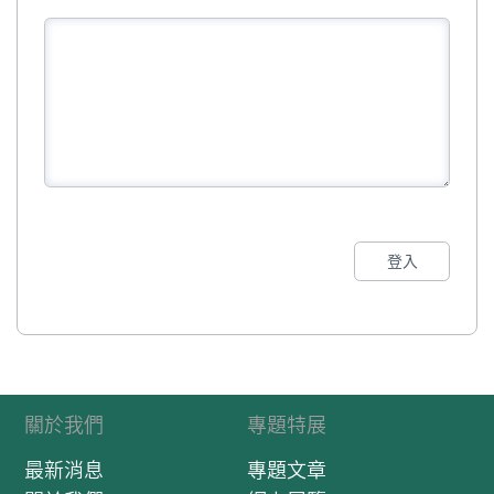
登入
關於我們
專題特展
最新消息
專題文章