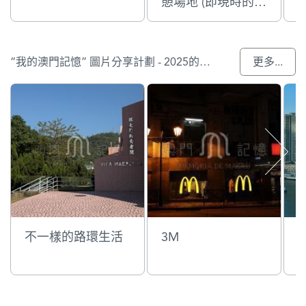
憩場地 (即現時的青
濤大廈)
“我的澳門記憶” 圖片分享計劃 - 2025的參與作品
更多...
不一樣的路環生活
3M