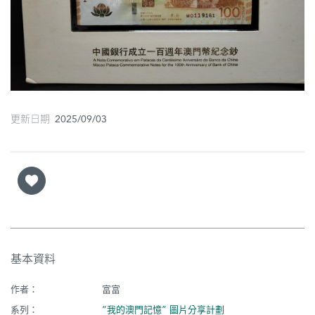
圖
媽
閣
寺
廟
更新日期 2025/09/03
巴
士
教
堂
街
基本資料
市
作者：
富富
系列：
“我的澳門記憶” 圖片分享計劃