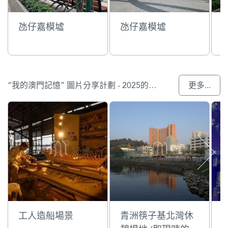
氹仔嘉模墟
氹仔嘉模墟
“我的澳門記憶” 圖片分享計劃 - 2025的入選作品
更多...
工人造船場景
青洲筷子基北灣休