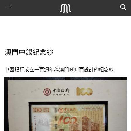
澳門中銀紀念紗
中國銀行成立一百週年為澳門🇲🇴而設計的紀念紗。
熱
門
搜
索
古
地