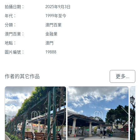
拍攝日期：
2025年9月3日
年代：
1999年至今
分類：
澳門百業
澳門百業：
金融業
地點：
澳門
圖片編號：
19888
作者的其它作品
更多...