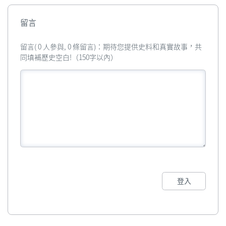
留言
留言( 0 人參與, 0 條留言)：期待您提供史料和真實故事，共
同填補歷史空白!（150字以內）
登入