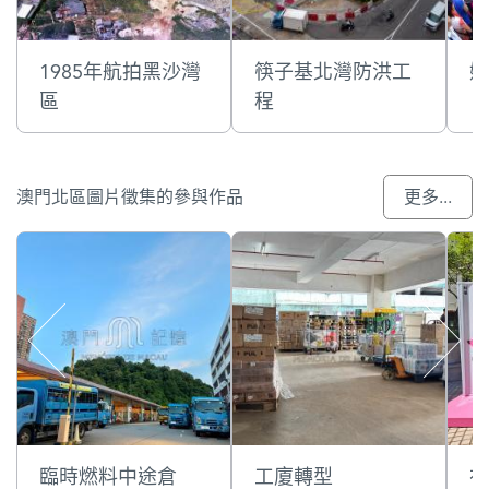
1985年航拍黑沙灣
筷子基北灣防洪工
媽
區
程
澳門北區圖片徵集的參與作品
更多...
臨時燃料中途倉
工廈轉型
祐