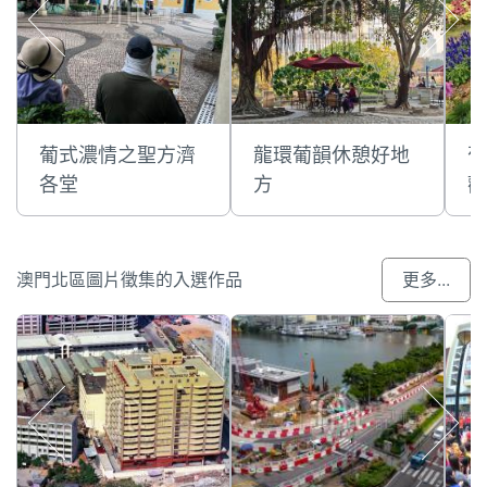
葡式濃情之聖方濟
龍環葡韻休憩好地
葡
各堂
方
觀
澳門北區圖片徵集的入選作品
更多...