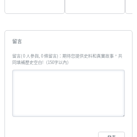
留言
留言( 0 人參與, 0 條留言)：期待您提供史料和真實故事，共
同填補歷史空白!（150字以內）