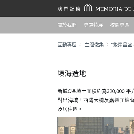
關於我們
專題特展
校園專區
互動專區
主題徵集
“繁榮昌盛
填海造地
新城C區填土面積約為320,000
對出海域，西灣大橋及嘉樂庇總
及居住區。