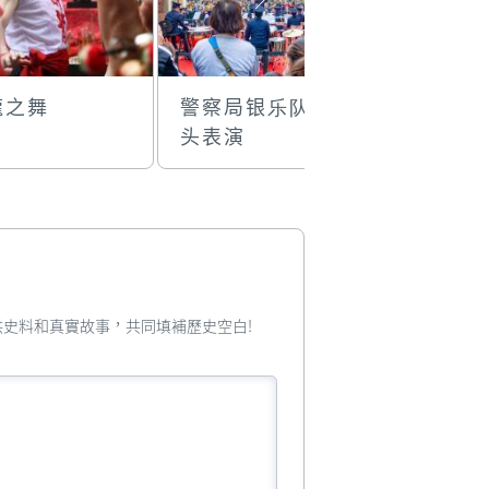
龍之舞
警察局银乐队街
深圳T街
头表演
x塔石艺
您提供史料和真實故事，共同填補歷史空白!