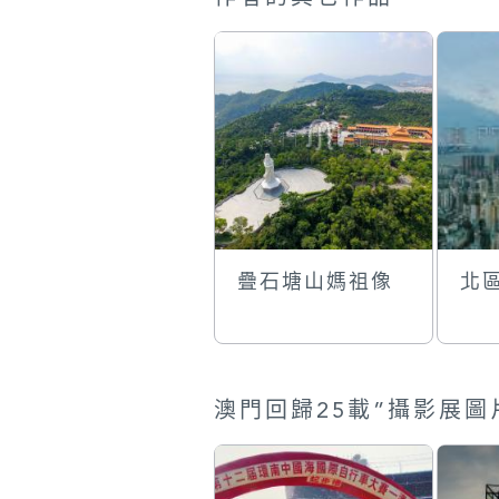
疊石塘山媽祖像
北