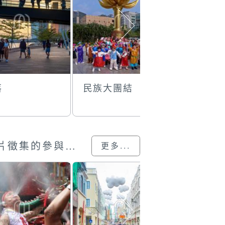
落
民族大團結
澳門亞洲
單車錦標
澳門回歸25載”攝影展圖片徵集的參與作品
更多...