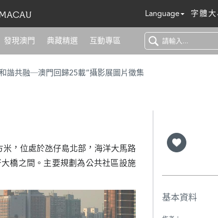
Language
字體大
發現澳門
典藏精選
互動專區
 和諧共融─澳門回歸25載”攝影展圖片徵集
 平方米，位處於氹仔島北部，海洋大馬路
督大橋之間。主要規劃為公共社區設施
基本資料