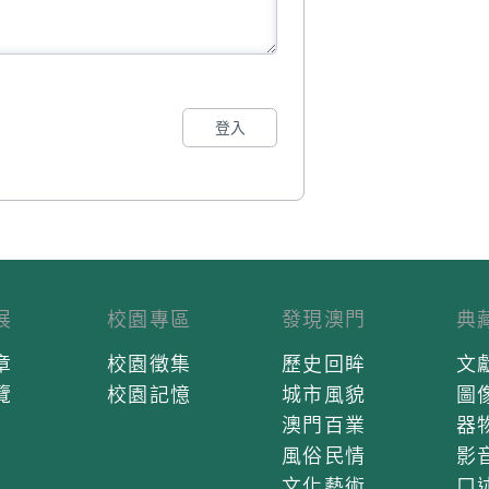
登入
展
校園專區
發現澳門
典
章
校園徵集
歷史回眸
文
覽
校園記憶
城市風貌
圖
澳門百業
器
風俗民情
影
文化藝術
口