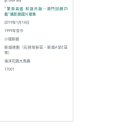
Ip chin wa
“繁榮昌盛 和諧共融─澳門回歸25
載”攝影展圖片徵集
2019年1月14日
1999年至今
小城新貌
新城規劃（石排灣新區、新城A至E區
等）
海洋花園大馬路
17001