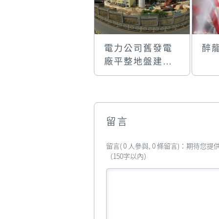
電力公司舊發電
醉
廠平整地盤建大
型居屋
留言
留言( 0 人參與, 0 條留言)：期待
（150字以內）