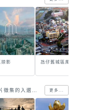
區掠影
氹仔舊城區風貌
龍環葡韻
澳門回歸25載”攝影展圖片徵集的入選作品
更多...