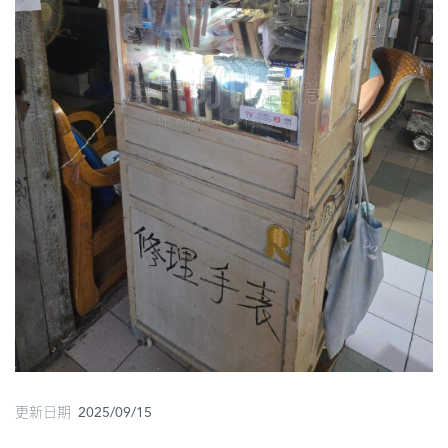
圖
媽
閣
寺
廟
巴
士
教
堂
街
市
更新日期 2025/09/15