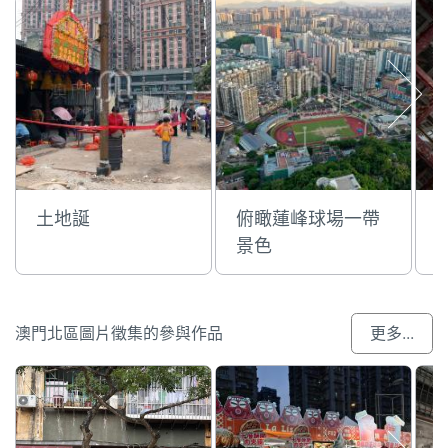
土地誕
俯瞰蓮峰球場一帶
景色
澳門北區圖片徵集的參與作品
更多...