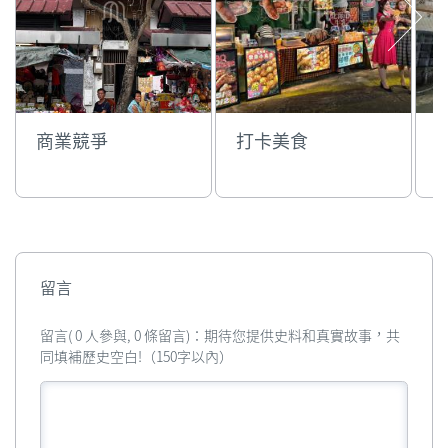
商業競爭
打卡美食
留言
留言( 0 人參與, 0 條留言)：期待您提供史料和真實故事，共
同填補歷史空白!（150字以內）