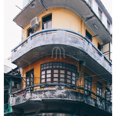
圖
媽
閣
寺
廟
巴
士
教
堂
街
市