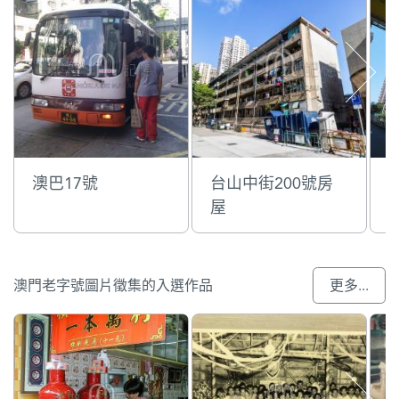
澳巴17號
台山中街200號房
屋
澳門老字號圖片徵集的入選作品
更多...