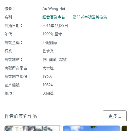
作者：
Au Weng Hei
系列：
細看百業今昔──澳門老字號圖片徵集
拍攝日期：
2016年4月29日
年代：
1999年至今
商號全稱：
巨記麵家
行業：
飲食業
商號地點：
庇山耶街 22號
商號所在堂區：
大堂區
商號創立年份：
1960s
圖片編號：
10824
獎項：
入圍獎
作者的其它作品
更多...