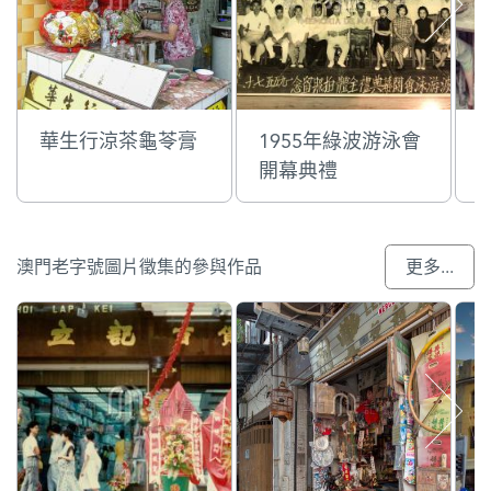
華生行涼茶龜苓膏
1955年綠波游泳會
開幕典禮
澳門老字號圖片徵集的參與作品
更多...