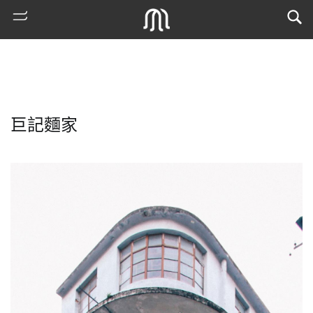
巨記麵家
熱
門
搜
索
古
地