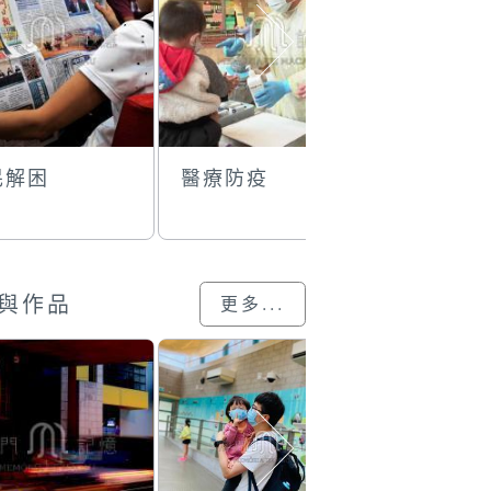
民解困
醫療防疫
清潔世遺
與作品
更多...