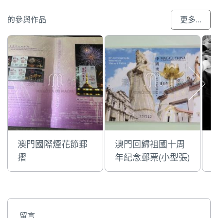
的參與作品
更多...
澳門國際煙花節郵
澳門回歸祖國十周
摺
年紀念郵票(小型張)
留言