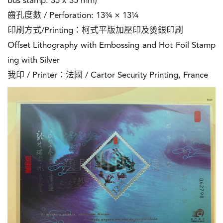
bus stamp: 35 x 35 mm)

圖
齒孔度數 / Perforation: 13¾ × 13¼

印刷方式/Printing：柯式平版加壓印及烫銀印刷

媽
Offset Lithography with Embossing and Hot Foil Stamp
閣
ing with Silver

寺
我印 / Printer：法國 / Cartor Security Printing, France
廟
巴
士
教
堂
街
市