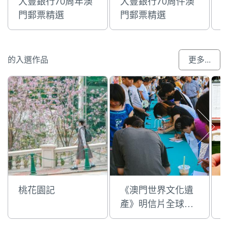
大豐銀行70周年澳
大豐銀行70周件澳
門郵票精選
門郵票精選
的入選作品
更多...
桃花園記
《澳門世界文化遺
產》明信片全球寄
發活動