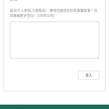
留言( 0 人參與, 0 條留言)：期待您提供史料和真實故事，共
同填補歷史空白!（150字以內）
登入