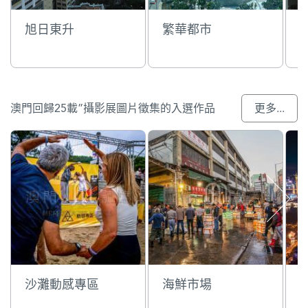
旭日東升
繁華都市
澳門回歸25載”攝影展圖片徵集的入選作品
更多...
沙灘動感專區
海鮮市場