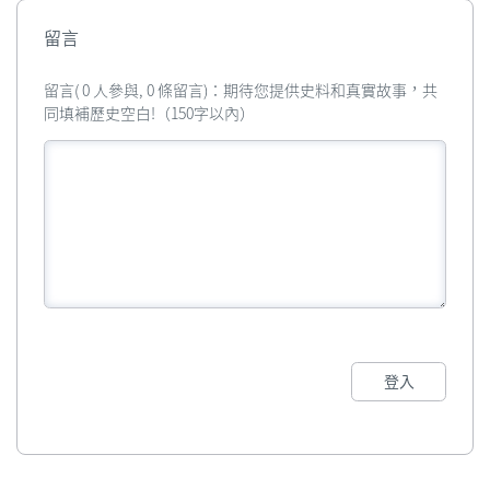
留言
留言( 0 人參與, 0 條留言)：期待您提供史料和真實故事，共
同填補歷史空白!（150字以內）
登入