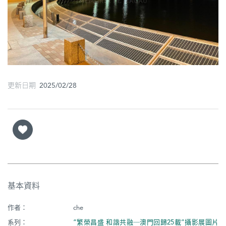
圖
媽
閣
寺
廟
更新日期 2025/02/28
巴
士
教
堂
街
基本資料
市
作者：
che
系列：
“繁榮昌盛 和諧共融─澳門回歸25載”攝影展圖片