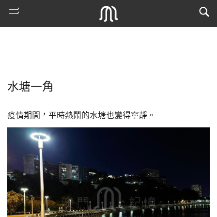
水塘一角
疫情期間，平時熱鬧的水塘也變得寧靜。
熱
門
搜
索
古
地